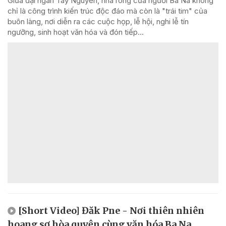
Giữa đại ngàn Tây Nguyên, nhà rông của người Ba Na không
chỉ là công trình kiến trúc độc đáo mà còn là "trái tim" của
buôn làng, nơi diễn ra các cuộc họp, lễ hội, nghi lễ tín
ngưỡng, sinh hoạt văn hóa và đón tiếp...
[Short Video] Đăk Pne - Nơi thiên nhiên
hoang sơ hòa quyện cùng văn hóa Ba Na