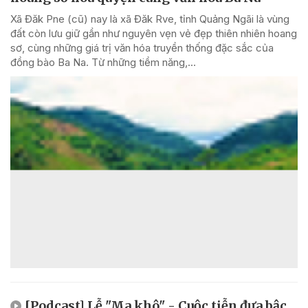
Xã Đăk Pne (cũ) nay là xã Đăk Rve, tỉnh Quảng Ngãi là vùng
đất còn lưu giữ gần như nguyên vẹn vẻ đẹp thiên nhiên hoang
sơ, cùng những giá trị văn hóa truyền thống đặc sắc của
đồng bào Ba Na. Từ những tiềm năng,...
[Podcast] Lễ "Ma khô" - Cuộc tiễn đưa bậc