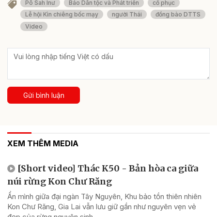
Pô Sah Inư
Báo Dân tộc và Phát triển
cổ phục
Lễ hội Kìn chiêng bốc mạy
người Thái
đồng bào DTTS
Video
Gửi bình luận
XEM THÊM MEDIA
[Short video] Thác K50 - Bản hòa ca giữa
núi rừng Kon Chư Răng
Ẩn mình giữa đại ngàn Tây Nguyên, Khu bảo tồn thiên nhiên
Kon Chư Răng, Gia Lai vẫn lưu giữ gần như nguyên vẹn vẻ
đẹp của rừng nguyên sinh.