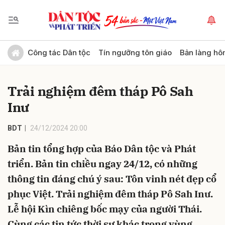
Gửi bình luận
Công tác Dân tộc
Tín ngưỡng tôn giáo
Bản làng hô
Trải nghiệm đêm tháp Pô Sah
Inư
BDT
24/12/2024 20:00
Bản tin tổng hợp của Báo Dân tộc và Phát
Hủy
Gửi
triển. Bản tin chiều ngay 24/12, có những
thông tin đáng chú ý sau: Tôn vinh nét đẹp cổ
phục Việt. Trải nghiệm đêm tháp Pô Sah Inư.
Lễ hội Kìn chiêng bốc mạy của người Thái.
Cùng các tin tức thời sự khác trong vùng