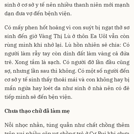
sinh ở cơ sở y tế nên nhiều thanh niên mới mạnh
dạn đưa vợ đến bệnh viện.
Có mấy phen hốt hoảng vì con suýt bị ngạt thở sơ
sinh đến giờ Vàng Thị Lù ở thôn Ea Uôl vẫn còn
rùng mình khi nhớ lại. Lù hồn nhiên sẻ chia: Có
người làm rẫy tay còn dính đất làm vàng cả đứa
trẻ. Xong tắm là sạch. Có người đỡ lần đầu cũng
sợ, nhưng lần sau thì không. Có một số người đến
cơ sở y tế sinh thấy thoải mái và con không hay bị
mẩn ngứa hay loét da như sinh ở nhà nên có đẻ
tiếp mình sẽ đến bện viện.
Chưa thạo chữ đã làm mẹ
Nỗi nhọc nhằn, túng quẫn như chất chồng thêm
trên vai nhiều cặp vợ chồng trẻ ở Cư Pui khi chưa