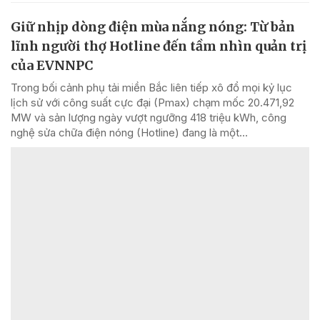
Giữ nhịp dòng điện mùa nắng nóng: Từ bản
lĩnh người thợ Hotline đến tầm nhìn quản trị
của EVNNPC
Trong bối cảnh phụ tải miền Bắc liên tiếp xô đổ mọi kỷ lục
lịch sử với công suất cực đại (Pmax) chạm mốc 20.471,92
MW và sản lượng ngày vượt ngưỡng 418 triệu kWh, công
nghệ sửa chữa điện nóng (Hotline) đang là một...