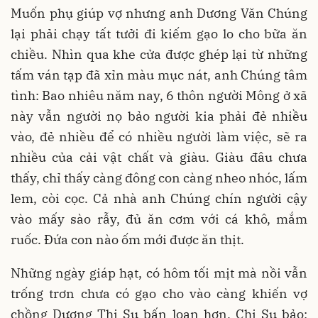
Muốn phụ giúp vợ nhưng anh Dương Văn Chúng
lại phải chạy tất tưởi đi kiếm gạo lo cho bữa ăn
chiều. Nhìn qua khe cửa được ghép lại từ những
tấm ván tạp đã xỉn màu mục nát, anh Chúng tâm
tình: Bao nhiêu năm nay, 6 thôn người Mông ở xã
này vẫn người nọ bảo người kia phải đẻ nhiều
vào, đẻ nhiều để có nhiều người làm việc, sẽ ra
nhiều của cải vật chất và giàu. Giàu đâu chưa
thấy, chỉ thấy càng đông con càng nheo nhóc, lấm
lem, còi cọc. Cả nhà anh Chúng chín người cậy
vào mấy sào rẫy, đủ ăn cơm với cá khô, mắm
ruốc. Đứa con nào ốm mới được ăn thịt.
Những ngày giáp hạt, có hôm tối mịt mà nồi vẫn
trống trơn chưa có gạo cho vào càng khiến vợ
chồng Dương Thị Su bấn loạn hơn. Chị Su bảo: