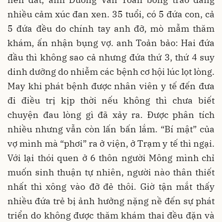
nhiều cảm xúc đan xen. 35 tuổi, có 5 đứa con, cả
5 đứa đều do chính tay anh đỡ, mò mẫm thăm
khám, ấn nhận bụng vợ. anh Toản bảo: Hai đứa
đầu thì không sao cả nhưng đứa thứ 3, thứ 4 suy
dinh dưỡng do nhiễm các bệnh cơ hội lúc lọt lòng.
May khi phát bệnh được nhân viên y tế đến đưa
đi điều trị kịp thời nếu không thì chưa biết
chuyện đau lòng gì đã xảy ra. Được phân tích
nhiều nhưng vẫn còn lấn bấn lắm. “Bí mật” của
vợ mình mà “phơi” ra ở viện, ở Trạm y tế thì ngại.
Với lại thói quen ở 6 thôn người Mông mình chỉ
muốn sinh thuận tự nhiên, người nào thân thiết
nhất thì xông vào đỡ đẻ thôi. Giờ tận mắt thấy
nhiều đứa trẻ bị ảnh hưởng nặng nề đến sự phát
triển do không được thăm khám thai đều đặn và