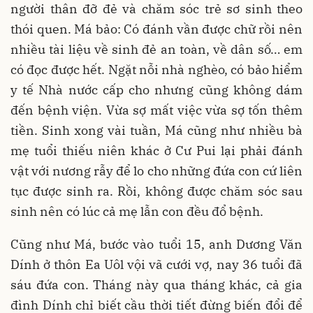
người thân đỡ đẻ và chăm sóc trẻ sơ sinh theo
thói quen. Má bảo: Có đánh vần được chữ rồi nên
nhiều tài liệu về sinh đẻ an toàn, về dân số… em
có đọc được hết. Ngặt nỗi nhà nghèo, có bảo hiểm
y tế Nhà nước cấp cho nhưng cũng không dám
đến bệnh viện. Vừa sợ mất việc vừa sợ tốn thêm
tiền. Sinh xong vài tuần, Má cũng như nhiều bà
mẹ tuổi thiếu niên khác ở Cư Pui lại phải đánh
vật với nương rẫy để lo cho những đứa con cứ liên
tục được sinh ra. Rồi, không được chăm sóc sau
sinh nên có lúc cả mẹ lẫn con đều đổ bệnh.
Cũng như Má, bước vào tuổi 15, anh Dương Văn
Dính ở thôn Ea Uôl vội vã cưới vợ, nay 36 tuổi đã
sáu đứa con. Tháng này qua tháng khác, cả gia
đình Dính chỉ biết cầu thời tiết đừng biến đổi để