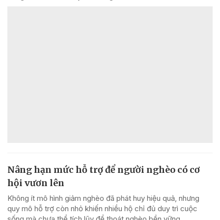
Nâng hạn mức hỗ trợ để người nghèo có cơ
hội vươn lên
Không ít mô hình giảm nghèo đã phát huy hiệu quả, nhưng
quy mô hỗ trợ còn nhỏ khiến nhiều hộ chỉ đủ duy trì cuộc
sống mà chưa thể tích lũy để thoát nghèo bền vững.