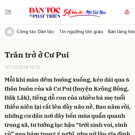
Gửi bình luận
Công tác Dân tộc
Tín ngưỡng tôn giáo
Bản làng hô
Trăn trở ở Cư Pui
07/12/2018 10:15
Mỗi khi màn đêm buông xuống, kéo dài qua 6
thôn buôn của xã Cư Pui (huyện Krông Bông,
Hủy
Gửi
Đăk Lăk), tiếng dỗ con của nhiều bà mẹ tuổi
thiếu niên lại cất lên đầy não nề. Bao năm rồi,
những cư dân nơi đây bốn mùa quẩn quanh
trong xã, tư tưởng lạc hậu “trời sinh voi, sinh
cỏ” neo bám trong ý nghĩ, phụ nữ lập gia đình