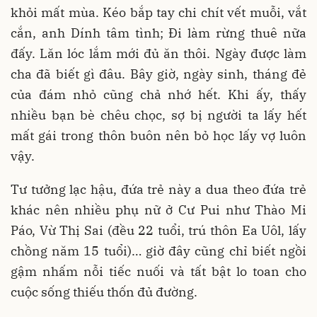
khỏi mất mùa. Kéo bắp tay chi chít vết muỗi, vắt
cắn, anh Dính tâm tình; Đi làm rừng thuê nữa
đấy. Lăn lóc lắm mới đủ ăn thôi. Ngày được làm
cha đã biết gì đâu. Bây giờ, ngày sinh, tháng đẻ
của đám nhỏ cũng chả nhớ hết. Khi ấy, thấy
nhiều bạn bè chêu chọc, sợ bị người ta lấy hết
mất gái trong thôn buôn nên bỏ học lấy vợ luôn
vậy.
Tư tưởng lạc hậu, đứa trẻ này a dua theo đứa trẻ
khác nên nhiều phụ nữ ở Cư Pui như Thào Mi
Páo, Vừ Thị Sai (đều 22 tuổi, trú thôn Ea Uôl, lấy
chồng năm 15 tuổi)… giờ đây cũng chỉ biết ngồi
gậm nhấm nỗi tiếc nuối và tất bật lo toan cho
cuộc sống thiếu thốn đủ đường.