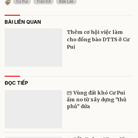
Cư Pui
Trăn trở
Đắk Lăk
BÀI LIÊN QUAN
Thêm cơ hội việc làm
cho đồng bào DTTS ở Cư
Pui
ĐỌC TIẾP
Vùng đất khó Cư Pui
ấm no từ xây dựng "thủ
phủ" dứa