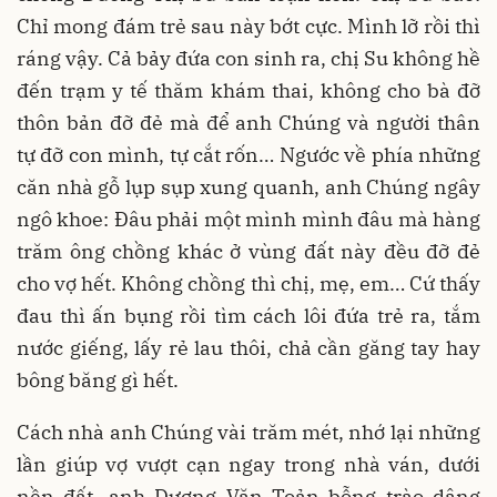
Chỉ mong đám trẻ sau này bớt cực. Mình lỡ rồi thì
ráng vậy. Cả bảy đứa con sinh ra, chị Su không hề
đến trạm y tế thăm khám thai, không cho bà đỡ
thôn bản đỡ đẻ mà để anh Chúng và người thân
tự đỡ con mình, tự cắt rốn… Ngước về phía những
căn nhà gỗ lụp sụp xung quanh, anh Chúng ngây
ngô khoe: Đâu phải một mình mình đâu mà hàng
trăm ông chồng khác ở vùng đất này đều đỡ đẻ
cho vợ hết. Không chồng thì chị, mẹ, em… Cứ thấy
đau thì ấn bụng rồi tìm cách lôi đứa trẻ ra, tắm
nước giếng, lấy rẻ lau thôi, chả cần găng tay hay
bông băng gì hết.
Cách nhà anh Chúng vài trăm mét, nhớ lại những
lần giúp vợ vượt cạn ngay trong nhà ván, dưới
nền đất, anh Dương Văn Toản bỗng trào dâng