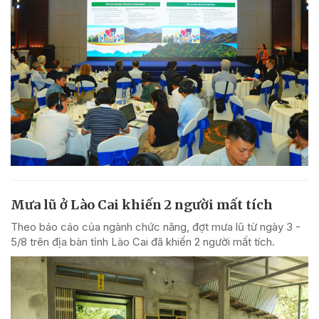
Mưa lũ ở Lào Cai khiến 2 người mất tích
Theo báo cáo của ngành chức năng, đợt mưa lũ từ ngày 3 -
5/8 trên địa bàn tỉnh Lào Cai đã khiến 2 người mất tích.