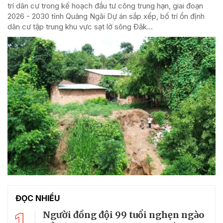
trí dân cư trong kế hoạch đầu tư công trung hạn, giai đoạn
2026 - 2030 tỉnh Quảng Ngãi Dự án sắp xếp, bố trí ổn định
dân cư tập trung khu vực sạt lở sông Đăk...
ĐỌC NHIỀU
1
Người đồng đội 99 tuổi nghẹn ngào