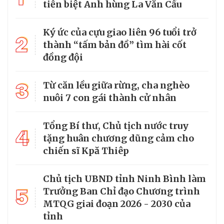
tiễn biệt Anh hùng La Văn Cầu
Ký ức của cựu giao liên 96 tuổi trở
2
thành “tấm bản đồ” tìm hài cốt
đồng đội
3
Từ căn lều giữa rừng, cha nghèo
nuôi 7 con gái thành cử nhân
Tổng Bí thư, Chủ tịch nước truy
4
tặng huân chương dũng cảm cho
chiến sĩ Kpă Thiêp
Chủ tịch UBND tỉnh Ninh Bình làm
5
Trưởng Ban Chỉ đạo Chương trình
MTQG giai đoạn 2026 - 2030 của
tỉnh