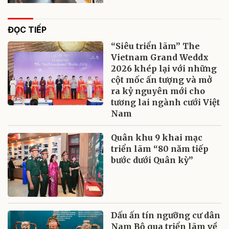
ĐỌC TIẾP
“Siêu triển lãm” The
Vietnam Grand Weddx
2026 khép lại với những
cột mốc ấn tượng và mở
ra kỷ nguyên mới cho
tương lai ngành cưới Việt
Nam
Quân khu 9 khai mạc
triển lãm “80 năm tiếp
bước dưới Quân kỳ”
Dấu ấn tín ngưỡng cư dân
Nam Bộ qua triển lãm về