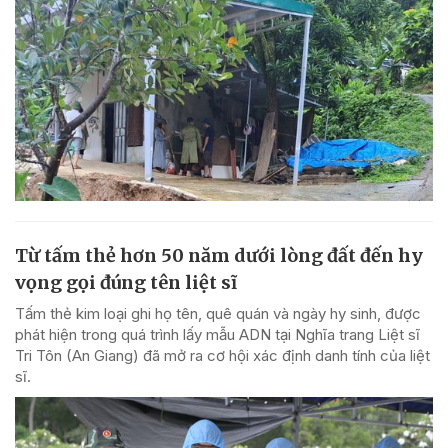
Từ tấm thẻ hơn 50 năm dưới lòng đất đến hy
vọng gọi đúng tên liệt sĩ
Tấm thẻ kim loại ghi họ tên, quê quán và ngày hy sinh, được
phát hiện trong quá trình lấy mẫu ADN tại Nghĩa trang Liệt sĩ
Tri Tôn (An Giang) đã mở ra cơ hội xác định danh tính của liệt
sĩ.