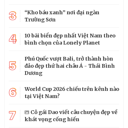
3
“Kho báu xanh” nơi đại ngàn
Trường Sơn
4
10 bãi biển đẹp nhất Việt Nam theo
bình chọn của Lonely Planet
Phú Quốc vượt Bali, trở thành hòn
5
đảo đẹp thứ hai châu Á - Thái Bình
Dương
6
World Cup 2026 chiếu trên kênh nào
tại Việt Nam?
7
Cô gái Dao viết câu chuyện đẹp về
khát vọng cống hiến