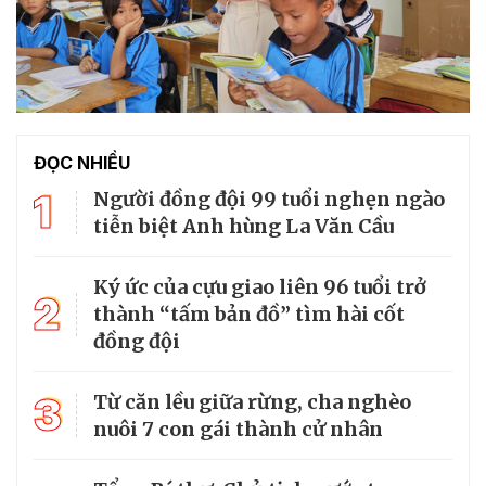
ĐỌC NHIỀU
1
Người đồng đội 99 tuổi nghẹn ngào
tiễn biệt Anh hùng La Văn Cầu
Ký ức của cựu giao liên 96 tuổi trở
2
thành “tấm bản đồ” tìm hài cốt
đồng đội
3
Từ căn lều giữa rừng, cha nghèo
nuôi 7 con gái thành cử nhân