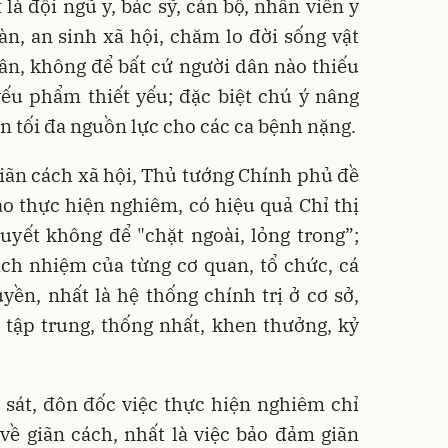
t là đội ngũ y, bác sỹ, cán bộ, nhân viên y
àn, an sinh xã hội, chăm lo đời sống vật
ân, không để bất cứ người dân nào thiếu
yếu phẩm thiết yếu; đặc biệt chú ý nâng
iên tối đa nguồn lực cho các ca bệnh nặng.
giãn cách xã hội, Thủ tướng Chính phủ đề
o thực hiện nghiêm, có hiệu quả Chỉ thị
quyết không để "chặt ngoài, lỏng trong”;
ách nhiệm của từng cơ quan, tổ chức, cá
ền, nhất là hệ thống chính trị ở cơ sở,
 tập trung, thống nhất, khen thưởng, kỷ
.
 sát, đôn đốc việc thực hiện nghiêm chỉ
về giãn cách, nhất là việc bảo đảm giãn