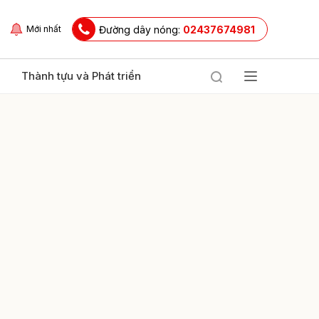
Đường dây nóng:
02437674981
Mới nhất
Thành tựu và Phát triển
ửi