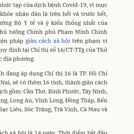
phức tạp của dịch bệnh Covid-19, vì mục
khỏe nhân dân là trên hết và trước hết,
ưởng Bộ Y tế và ý kiến thống nhất của
Thủ tướng Chính phủ Phạm Minh Chính
biện pháp
giãn cách xã hội
trên phạm vi
quy định tại Chỉ thị số 16/CT-TTg của Thủ
ác địa phương.
nh đang áp dụng Chỉ thị 16 là TP. Hồ Chí
ai, sẽ có thêm 16 tỉnh, thành giãn cách
dịch gồm: Cần Thơ, Bình Phước, Tây Ninh,
ang, Long An, Vĩnh Long, Đồng Tháp, Bến
Bạc Liêu, Sóc Trăng, Trà Vinh, Cà Mau và
ách xã hội là 14 ngày. Thời điểm bắt đầu