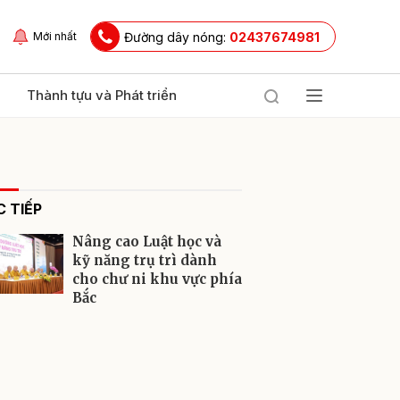
Đường dây nóng:
02437674981
Mới nhất
Thành tựu và Phát triển
 TIẾP
Nâng cao Luật học và
kỹ năng trụ trì dành
cho chư ni khu vực phía
Bắc
ửi