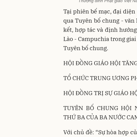
Thượng đỉnh Phật giáo Việt Na
Tại phiên bế mạc, đại diện
qua Tuyên bố chung - văn 
kết, hợp tác và định hướng
Lào - Campuchia trong giai
Tuyên bố chung.
HỘI ĐỒNG GIÁO HỘI TĂN
TỔ CHỨC TRUNG ƯƠNG PH
HỘI ĐỒNG TRỊ SỰ GIÁO H
TUYÊN BỐ CHUNG HỘI 
THỨ BA CỦA BA NƯỚC CA
Với chủ đề: “Sự hòa hợp củ