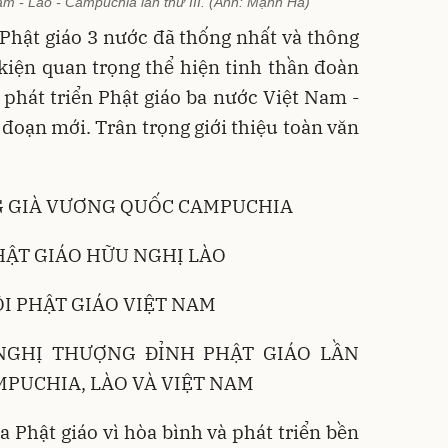
m - Lào - Campuchia lần thứ III. (Ảnh: Mạnh Hà)
 Phật giáo 3 nước đã thống nhất và thông
kiện quan trọng thể hiện tinh thần đoàn
 phát triển Phật giáo ba nước Việt Nam -
 đoạn mới. Trân trọng giới thiệu toàn văn
G GIÀ VƯƠNG QUỐC CAMPUCHIA
ẬT GIÁO HỮU NGHỊ LÀO
ỘI PHẬT GIÁO VIỆT NAM
NGHỊ THƯỢNG ĐỈNH PHẬT GIÁO LẦN
MPUCHIA, LÀO VÀ VIỆT NAM
a Phật giáo vì hòa bình và phát triển bền