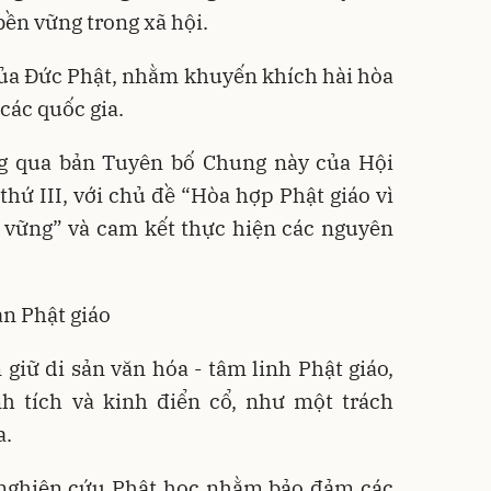
 bền vững trong xã hội.
của Đức Phật, nhằm khuyến khích hài hòa
các quốc gia.
ng qua bản Tuyên bố Chung này của Hội
thứ III, với chủ đề “Hòa hợp Phật giáo vì
n vững” và cam kết thực hiện các nguyên
ản Phật giáo
 giữ di sản văn hóa - tâm linh Phật giáo,
h tích và kinh điển cổ, như một trách
a.
à nghiên cứu Phật học nhằm bảo đảm các