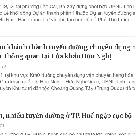
 19/12, tại phường Lào Cai, Bộ Xây dựng phối hợp UBND tỉnh 
c Lễ khởi công Dự án thành phần 1 thuộc Dự án tuyến đường s
Hà Nội - Hải Phòng. Dự và chỉ đạo buổi lễ có Phó Thủ tướng...
ơn khánh thành tuyến đường chuyên dụng 
ực thông quan tại Cửa khẩu Hữu Nghị
7:23
11, tại khu vực Km0 đường chuyên dụng vận chuyển hàng hóa
 Cửa khẩu quốc tế Hữu Nghị – Hữu Nghị Quan, UBND tỉnh Lạ
uyền Khu tự trị dân tộc Choang Quảng Tây (Trung Quốc) đã tổ
, nhiều tuyến đường ở TP. Huế ngập cục bộ
:11
n đường ở TP. Huế bị ngập cục bộ sau mưa lớn, khiến việc đi l