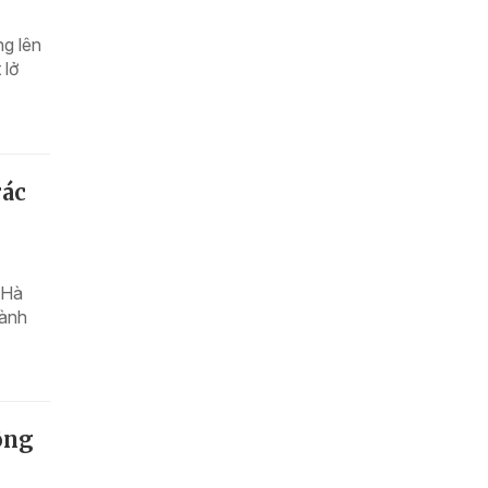
ng lên
 lở
rác
 Hà
hành
ông