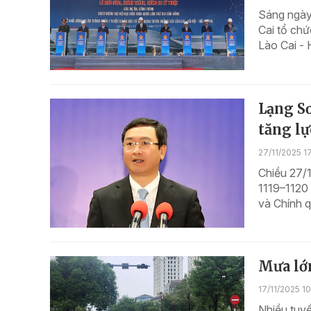
Sáng ngày
Cai tổ chứ
Lào Cai - 
Lạng S
tăng l
27/11/2025 1
Chiều 27/
1119–1120
và Chính q
Mưa lớn
17/11/2025 10
Nhiều tuyế