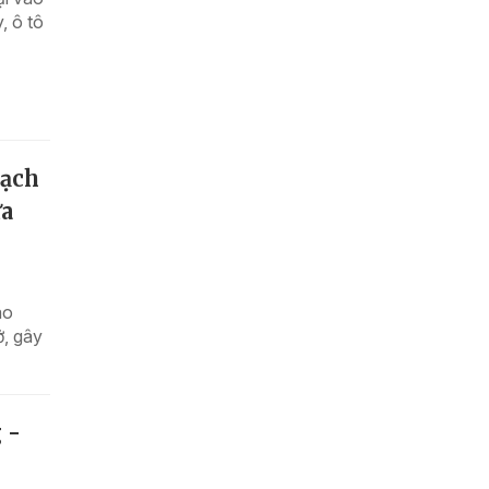
, ô tô
mạch
ưa
ao
ở, gây
 -