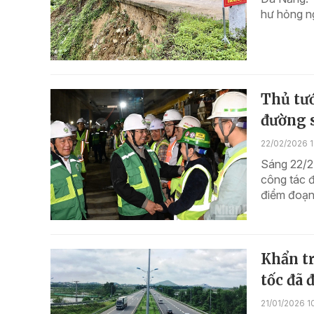
hư hỏng ng
Thủ tư
đường s
22/02/2026 1
Sáng 22/2
công tác đ
điểm đoạn 
Khẩn tr
tốc đã 
21/01/2026 1