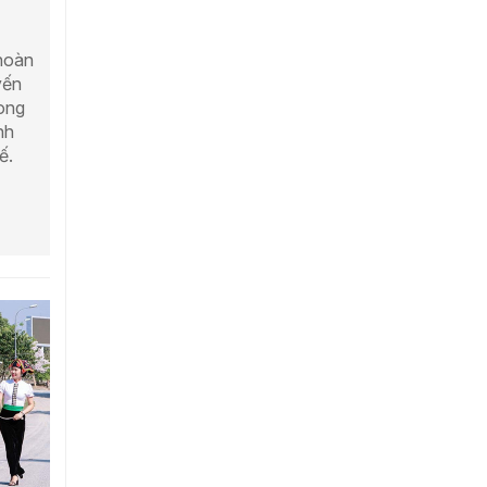
hoàn
yến
rong
nh
ế.