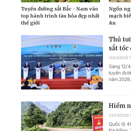
Tuyến đường sắt Bắc - Nam vào
Ngổn nga
top hành trình tàu hỏa đẹp nhất
mạch biê
thế giới
An
Thủ tư
sắt tốc
12/04/2026 1
Sáng 12/4,
tuyến đườ
năm 2028, v
Hiểm n
23/03/2026 1
Quốc lộ 40
Đà Nẵng. T