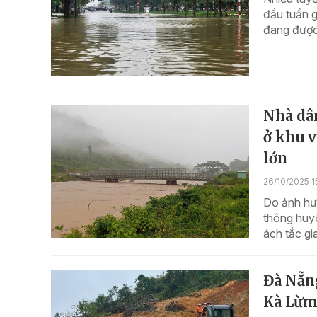
đầu tuần g
đang được 
Nhà dâ
ở khu v
lớn
26/10/2025 1
Do ảnh hư
thông huyế
ách tắc gi
Đà Nẵn
Kà Lừm 