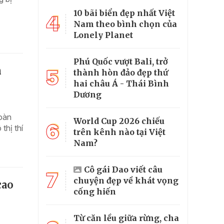
10 bãi biển đẹp nhất Việt
4
Nam theo bình chọn của
Lonely Planet
Phú Quốc vượt Bali, trở
n
5
thành hòn đảo đẹp thứ
hai châu Á - Thái Bình
Dương
oàn
World Cup 2026 chiếu
6
thị thí
trên kênh nào tại Việt
Nam?
Cô gái Dao viết câu
7
chuyện đẹp về khát vọng
cao
cống hiến
Từ căn lều giữa rừng, cha