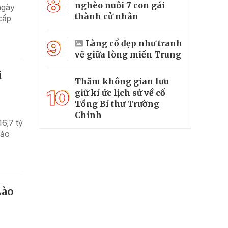
8
nghèo nuôi 7 con gái
ngày
thành cử nhân
cấp
9
Làng cổ đẹp như tranh
vẽ giữa lòng miền Trung
i
Thăm không gian lưu
10
giữ kí ức lịch sử về cố
Tổng Bí thư Trường
Chinh
6,7 tỷ
bảo
Lào