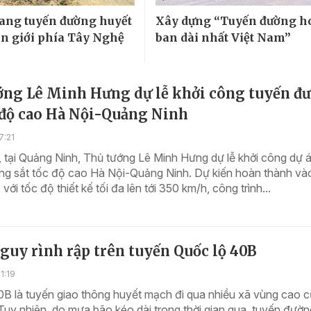
ng tuyến đường huyết
Xây dựng “Tuyến đường h
n giới phía Tây Nghệ
ban dài nhất Việt Nam”
ớng Lê Minh Hưng dự lễ khởi công tuyến đ
 độ cao Hà Nội-Quảng Ninh
7:21
 tại Quảng Ninh, Thủ tướng Lê Minh Hưng dự lễ khởi công dự 
ng sắt tốc độ cao Hà Nội-Quảng Ninh. Dự kiến hoàn thành và
ới tốc độ thiết kế tối đa lên tới 350 km/h, công trình...
guy rình rập trên tuyến Quốc lộ 40B
1:19
B là tuyến giao thông huyết mạch đi qua nhiều xã vùng cao c
uy nhiên, do mưa bão kéo dài trong thời gian qua, tuyến đườn