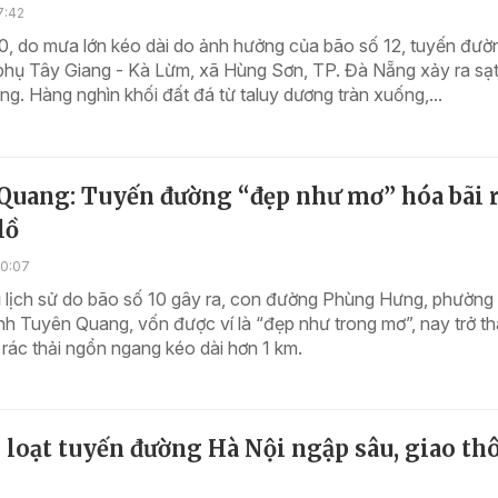
7:42
, do mưa lớn kéo dài do ảnh hưởng của bão số 12, tuyến đườ
phụ Tây Giang - Kà Lừm, xã Hùng Sơn, TP. Đà Nẵng xảy ra sạt
ng. Hàng nghìn khối đất đá từ taluy dương tràn xuống,...
Quang: Tuyến đường “đẹp như mơ” hóa bãi 
lồ
20:07
ũ lịch sử do bão số 10 gây ra, con đường Phùng Hưng, phường
ỉnh Tuyên Quang, vốn được ví là “đẹp như trong mơ”, nay trở t
t rác thải ngổn ngang kéo dài hơn 1 km.
loạt tuyến đường Hà Nội ngập sâu, giao th