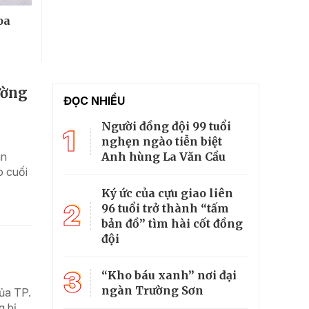
oa
ường
ĐỌC NHIỀU
Người đồng đội 99 tuổi
1
nghẹn ngào tiễn biệt
Anh hùng La Văn Cầu
án
o cuối
Ký ức của cựu giao liên
2
96 tuổi trở thành “tấm
bản đồ” tìm hài cốt đồng
đội
3
“Kho báu xanh” nơi đại
ngàn Trường Sơn
ủa TP.
g bị