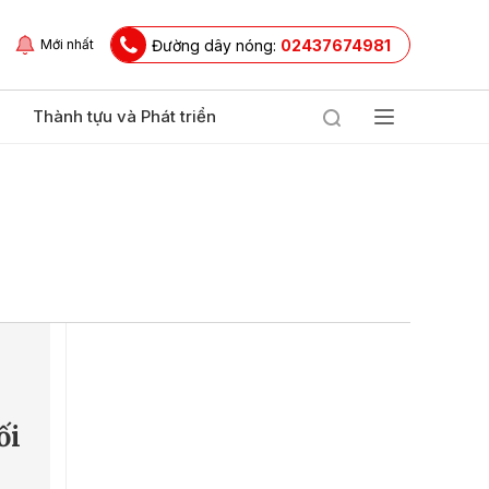
Đường dây nóng:
02437674981
Mới nhất
Thành tựu và Phát triển
m
ối