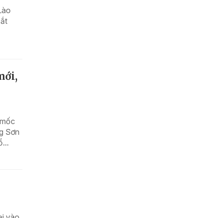
Lào
ắt
mới,
 mốc
ng Sơn
...
ại vào