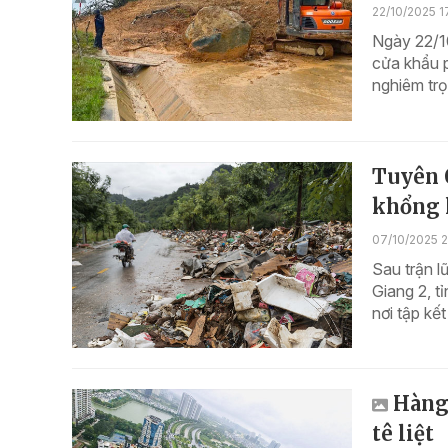
22/10/2025 1
Ngày 22/10
cửa khẩu 
nghiêm trọ
Tuyên 
khổng 
07/10/2025 
Sau trận l
Giang 2, t
nơi tập kế
Hàng 
tê liệt