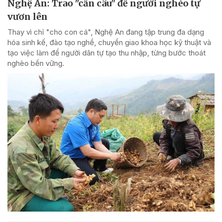
Nghệ An: Trao "cần câu" để người nghèo tự
vươn lên
Thay vì chỉ "cho con cá", Nghệ An đang tập trung đa dạng
hóa sinh kế, đào tạo nghề, chuyển giao khoa học kỹ thuật và
tạo việc làm để người dân tự tạo thu nhập, từng bước thoát
nghèo bền vững.