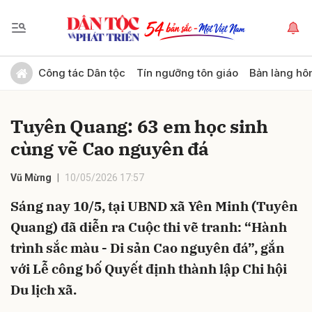
Gửi bình luận
Công tác Dân tộc
Tín ngưỡng tôn giáo
Bản làng hô
Tuyên Quang: 63 em học sinh
cùng vẽ Cao nguyên đá
Vũ Mừng
10/05/2026 17:57
Sáng nay 10/5, tại UBND xã Yên Minh (Tuyên
Hủy
Gửi
Quang) đã diễn ra Cuộc thi vẽ tranh: “Hành
trình sắc màu - Di sản Cao nguyên đá”, gắn
với Lễ công bố Quyết định thành lập Chi hội
Du lịch xã.