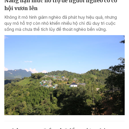
Nâng hạn mức hỗ trợ để người nghèo có cơ
hội vươn lên
Không ít mô hình giảm nghèo đã phát huy hiệu quả, nhưng
quy mô hỗ trợ còn nhỏ khiến nhiều hộ chỉ đủ duy trì cuộc
sống mà chưa thể tích lũy để thoát nghèo bền vững.