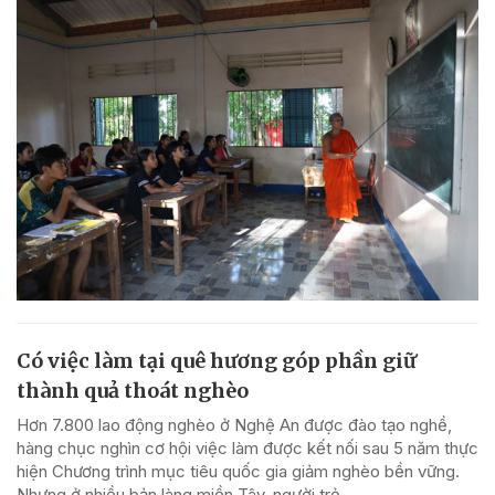
Có việc làm tại quê hương góp phần giữ
thành quả thoát nghèo
Hơn 7.800 lao động nghèo ở Nghệ An được đào tạo nghề,
hàng chục nghìn cơ hội việc làm được kết nối sau 5 năm thực
hiện Chương trình mục tiêu quốc gia giảm nghèo bền vững.
Nhưng ở nhiều bản làng miền Tây, người trẻ...