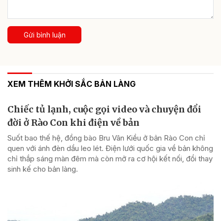
Gửi bình luận
XEM THÊM KHỞI SẮC BẢN LÀNG
Chiếc tủ lạnh, cuộc gọi video và chuyện đổi
đời ở Rào Con khi điện về bản
Suốt bao thế hệ, đồng bào Bru Vân Kiều ở bản Rào Con chỉ
quen với ánh đèn dầu leo lét. Điện lưới quốc gia về bản không
chỉ thắp sáng màn đêm mà còn mở ra cơ hội kết nối, đổi thay
sinh kế cho bản làng.