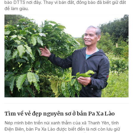
bào DTTS nơi đây. Thay vì bán đất, đồng bào đã biết giữ đất
để làm giàu.
Tìm về vẻ đẹp nguyên sơ ở bản Pa Xa Lào
Nép mình bên triền núi xanh thẳm của xã Thanh Yên, tỉnh
Điện Biên, bản Pa Xa Lào được biết đến là nơi còn lưu giữ