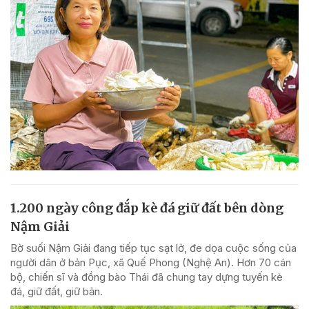
1.200 ngày công đắp kè đá giữ đất bên dòng
Nậm Giải
Bờ suối Nậm Giải đang tiếp tục sạt lở, đe dọa cuộc sống của
người dân ở bản Pục, xã Quế Phong (Nghệ An). Hơn 70 cán
bộ, chiến sĩ và đồng bào Thái đã chung tay dựng tuyến kè
đá, giữ đất, giữ bản.