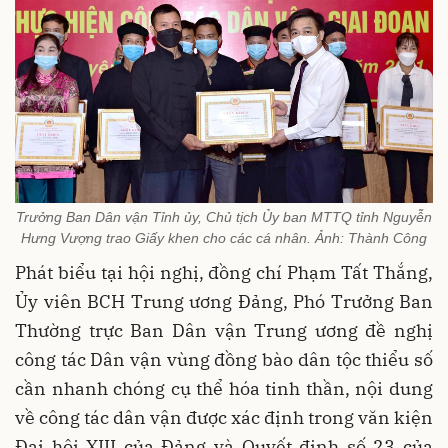
Trưởng Ban Dân vận Tỉnh ủy, Chủ tịch Ủy ban MTTQ tỉnh Nguyễn
Hưng Vượng trao Giấy khen cho các cá nhân. Ảnh: Thành Công
Phát biểu tại hội nghị, đồng chí Phạm Tất Thắng,
Ủy viên BCH Trung ương Đảng, Phó Trưởng Ban
Thường trực Ban Dân vận Trung ương đề nghị
công tác Dân vận vùng đồng bào dân tộc thiểu số
cần nhanh chóng cụ thể hóa tinh thần, nội dung
về công tác dân vận được xác định trong văn kiện
Đại hội XIII của Đảng và Quyết định số 23 của