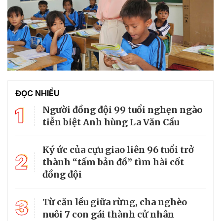
ĐỌC NHIỀU
1
Người đồng đội 99 tuổi nghẹn ngào
tiễn biệt Anh hùng La Văn Cầu
Ký ức của cựu giao liên 96 tuổi trở
2
thành “tấm bản đồ” tìm hài cốt
đồng đội
3
Từ căn lều giữa rừng, cha nghèo
nuôi 7 con gái thành cử nhân