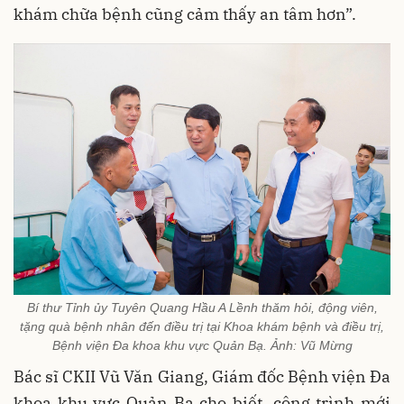
khám chữa bệnh cũng cảm thấy an tâm hơn”.
Bí thư Tỉnh ủy Tuyên Quang Hầu A Lềnh thăm hỏi, động viên,
tặng quà bệnh nhân đến điều trị tại Khoa khám bệnh và điều trị,
Bệnh viện Đa khoa khu vực Quản Bạ. Ảnh: Vũ Mừng
Bác sĩ CKII Vũ Văn Giang, Giám đốc Bệnh viện Đa
khoa khu vực Quản Bạ cho biết, công trình mới