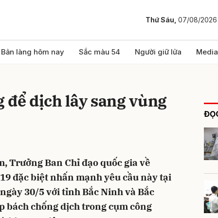
Thứ Sáu,
07/08/2026
bình luận
Bản làng hôm nay
Sắc màu 54
Người giữ lửa
Media
 để dịch lây sang vùng
ĐỌC
, Trưởng Ban Chỉ đạo quốc gia về
Hủy
G
19 đặc biệt nhấn mạnh yêu cầu này tại
 ngày 30/5 với tỉnh Bắc Ninh và Bắc
ấp bách chống dịch trong cụm công