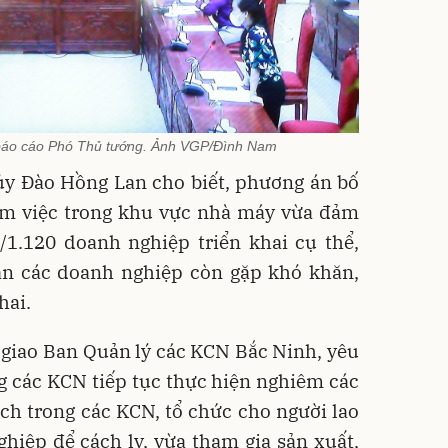
 báo cáo Phó Thủ tướng. Ảnh VGP/Đình Nam
 ủy Đào Hồng Lan cho biết, phương án bố
 làm việc trong khu vực nhà máy vừa đảm
/1.120 doanh nghiệp triển khai cụ thể,
ẫn các doanh nghiệp còn gặp khó khăn,
hai.
 giao Ban Quản lý các KCN Bắc Ninh, yêu
g các KCN tiếp tục thực hiện nghiêm các
ch trong các KCN, tổ chức cho người lao
hiệp để cách ly, vừa tham gia sản xuất,