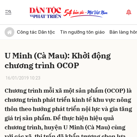
Gửi bình luận
Công tác Dân tộc
Tín ngưỡng tôn giáo
Bản làng hô
U Minh (Cà Mau): Khởi động
chương trình OCOP
16/01/2019 10:23
Chương trình mỗi xã một sản phẩm (OCOP) là
Hủy
Gửi
chương trình phát triển kinh tế khu vực nông
thôn theo hướng phát triển nội lực và gia tăng
giá trị sản phẩm. Để thực hiện hiệu quả
chương trình, huyện U Minh (Cà Mau) cùng
với các xã, thị trấn đã khẩn trương chọn lựa