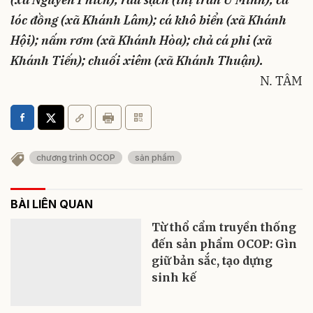
lóc đồng (xã Khánh Lâm); cá khô biển (xã Khánh
Hội); nấm rơm (xã Khánh Hòa); chả cá phi (xã
Khánh Tiến); chuối xiêm (xã Khánh Thuận).
N. TÂM
chương trình OCOP
sản phẩm
BÀI LIÊN QUAN
Từ thổ cẩm truyền thống
đến sản phẩm OCOP: Gìn
giữ bản sắc, tạo dựng
sinh kế