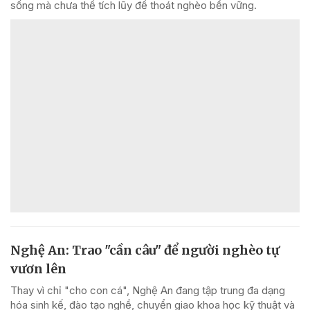
sống mà chưa thể tích lũy để thoát nghèo bền vững.
Nghệ An: Trao "cần câu" để người nghèo tự
vươn lên
Thay vì chỉ "cho con cá", Nghệ An đang tập trung đa dạng
hóa sinh kế, đào tạo nghề, chuyển giao khoa học kỹ thuật và