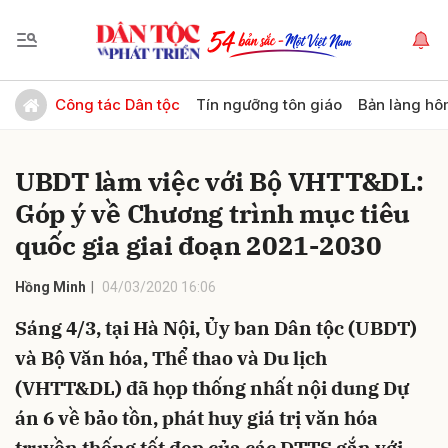
Gửi bình luận
Công tác Dân tộc
Tín ngưỡng tôn giáo
Bản làng hô
UBDT làm việc với Bộ VHTT&DL:
Góp ý về Chương trình mục tiêu
quốc gia giai đoạn 2021-2030
Hồng Minh
04/03/2020 16:06
Hủy
Gửi
Sáng 4/3, tại Hà Nội, Ủy ban Dân tộc (UBDT)
và Bộ Văn hóa, Thể thao và Du lịch
(VHTT&DL) đã họp thống nhất nội dung Dự
án 6 về bảo tồn, phát huy giá trị văn hóa