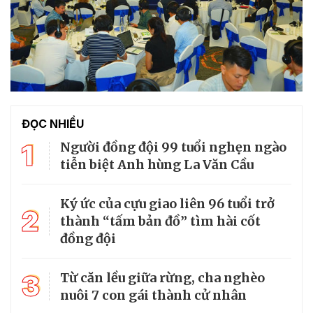
ĐỌC NHIỀU
1
Người đồng đội 99 tuổi nghẹn ngào
tiễn biệt Anh hùng La Văn Cầu
Ký ức của cựu giao liên 96 tuổi trở
2
thành “tấm bản đồ” tìm hài cốt
đồng đội
3
Từ căn lều giữa rừng, cha nghèo
nuôi 7 con gái thành cử nhân