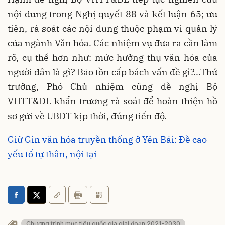
nội dung trong Nghị quyết 88 và kết luận 65; ưu
tiên, rà soát các nội dung thuộc phạm vi quản lý
của ngành Văn hóa. Các nhiệm vụ đưa ra cần làm
rõ, cụ thể hơn như: mức hưởng thụ văn hóa của
người dân là gì? Bảo tồn cấp bách vấn đề gì?...Thứ
trưởng, Phó Chủ nhiệm cũng đề nghị Bộ
VHTT&DL khẩn trương rà soát để hoàn thiện hồ
sơ gửi về UBDT kịp thời, đúng tiến độ.
Giữ Gìn văn hóa truyền thống ở Yên Bái: Đề cao
yếu tố tự thân, nội tại
Chương trình mục tiêu quốc gia giai đoạn 2021-2030