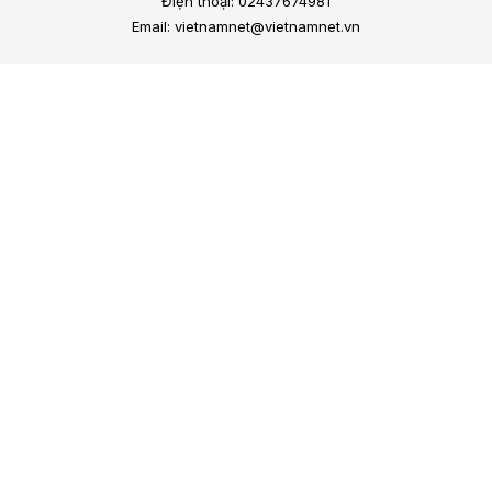
Điện thoại: 02437674981
Email: vietnamnet@vietnamnet.vn