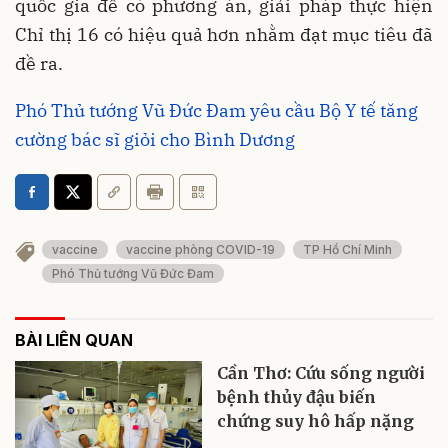
quốc gia để có phương án, giải pháp thực hiện
Chỉ thị 16 có hiệu quả hơn nhằm đạt mục tiêu đã
đề ra.
Phó Thủ tướng Vũ Đức Đam yêu cầu Bộ Y tế tăng
cường bác sĩ giỏi cho Bình Dương
vaccine
vaccine phòng COVID-19
TP Hồ Chí Minh
Phó Thủ tướng Vũ Đức Đam
BÀI LIÊN QUAN
Cần Thơ: Cứu sống người
bệnh thủy đậu biến
chứng suy hô hấp nặng