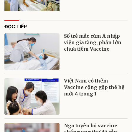
ĐỌC TIẾP
Số trẻ mắc cúm A nhập
viện gia tăng, phần lớn
chưa tiêm Vaccine
Việt Nam có thêm
Vaccine cộng gộp thế hệ
mới 4 trong 1
Nga tuyên bố vaccine
chống ung thư đã sẵn