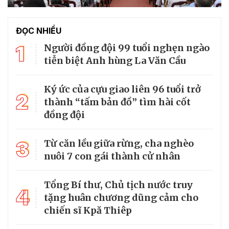
ĐỌC NHIỀU
1
Người đồng đội 99 tuổi nghẹn ngào
tiễn biệt Anh hùng La Văn Cầu
Ký ức của cựu giao liên 96 tuổi trở
2
thành “tấm bản đồ” tìm hài cốt
đồng đội
3
Từ căn lều giữa rừng, cha nghèo
nuôi 7 con gái thành cử nhân
Tổng Bí thư, Chủ tịch nước truy
4
tặng huân chương dũng cảm cho
chiến sĩ Kpă Thiêp