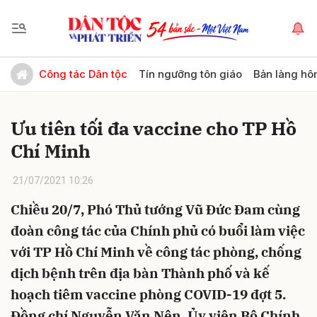
Gửi bình luận
Công tác Dân tộc
Tín ngưỡng tôn giáo
Bản làng hô
Ưu tiên tối đa vaccine cho TP Hồ
Chí Minh
21/07/2021 10:26
Chiều 20/7, Phó Thủ tướng Vũ Đức Đam cùng
Hủy
Gửi
đoàn công tác của Chính phủ có buổi làm việc
với TP Hồ Chí Minh về công tác phòng, chống
dịch bệnh trên địa bàn Thành phố và kế
hoạch tiêm vaccine phòng COVID-19 đợt 5.
Đồng chí Nguyễn Văn Nên, Ủy viên Bộ Chính