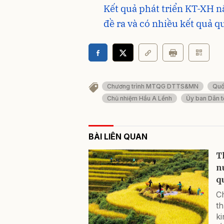
Kết quả phát triển KT-XH n
đề ra và có nhiều kết quả q
Chương trình MTQG DTTS&MN
Quố
Chủ nhiệm Hầu A Lềnh
Ủy ban Dân t
BÀI LIÊN QUAN
T
n
q
Ch
th
ki