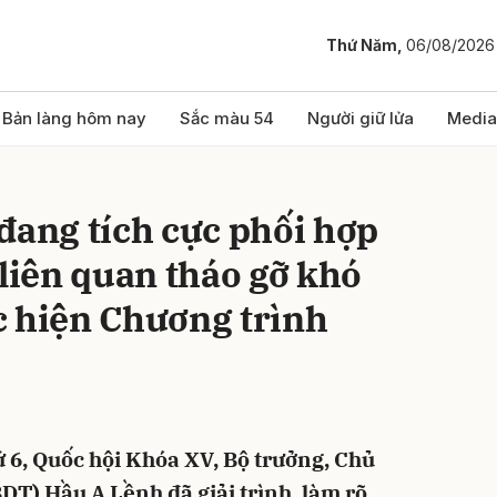
Thứ Năm,
06/08/2026
bình luận
Bản làng hôm nay
Sắc màu 54
Người giữ lửa
Media
đang tích cực phối hợp
 liên quan tháo gỡ khó
c hiện Chương trình
Hủy
G
ứ 6, Quốc hội Khóa XV, Bộ trưởng, Chủ
T) Hầu A Lềnh đã giải trình, làm rõ