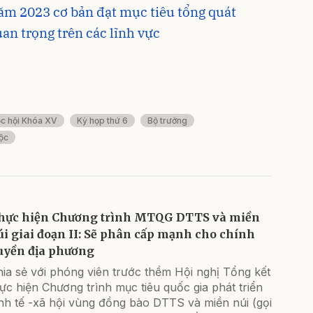
ăm 2023 cơ bản đạt mục tiêu tổng quát
uan trọng trên các lĩnh vực
c hội Khóa XV
Kỳ họp thứ 6
Bộ trưởng
ộc
hực hiện Chương trình MTQG DTTS và miền
úi giai đoạn II: Sẽ phân cấp mạnh cho chính
uyền địa phương
ia sẻ với phóng viên trước thềm Hội nghị Tổng kết
ực hiện Chương trình mục tiêu quốc gia phát triển
nh tế -xã hội vùng đồng bào DTTS và miền núi (gọi