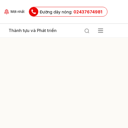
Đường dây nóng:
02437674981
Mới nhất
Thành tựu và Phát triển
ửi