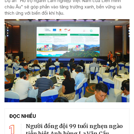
Dự án "Hỗ trợ ngành Lâm nghiệp Việt Nam của Liên minh
châu Âu" sẽ góp phần vào tăng trưởng xanh, bền vững và
thích ứng với biến đổi khí hậu.
ĐỌC NHIỀU
1
Người đồng đội 99 tuổi nghẹn ngào
tiễn biệt Anh hùng La Văn Cầu