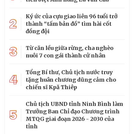
Ký ức của cựu giao liên 96 tuổi trở
2
thành “tấm bản đồ” tìm hài cốt
đồng đội
3
Từ căn lều giữa rừng, cha nghèo
nuôi 7 con gái thành cử nhân
Tổng Bí thư, Chủ tịch nước truy
4
tặng huân chương dũng cảm cho
chiến sĩ Kpă Thiêp
Chủ tịch UBND tỉnh Ninh Bình làm
5
Trưởng Ban Chỉ đạo Chương trình
MTQG giai đoạn 2026 - 2030 của
tỉnh