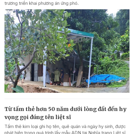
trương triển khai phương án ứng phó.
Từ tấm thẻ hơn 50 năm dưới lòng đất đến hy
vọng gọi đúng tên liệt sĩ
Tấm thẻ kim loại ghi họ tên, quê quán và ngày hy sinh, được
phát hiện trong quá trình lấy mẫu ADN tại Nghĩa trang Liệt sĩ