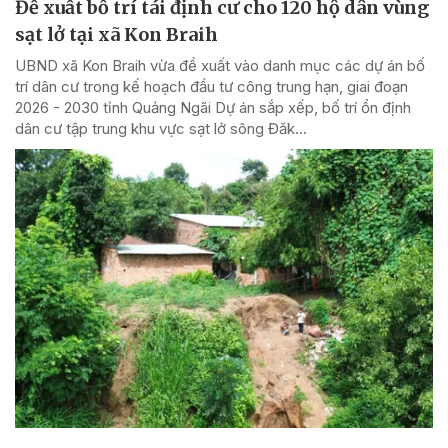
Đề xuất bố trí tái định cư cho 120 hộ dân vùng
sạt lở tại xã Kon Braih
UBND xã Kon Braih vừa đề xuất vào danh mục các dự án bố
trí dân cư trong kế hoạch đầu tư công trung hạn, giai đoạn
2026 - 2030 tỉnh Quảng Ngãi Dự án sắp xếp, bố trí ổn định
dân cư tập trung khu vực sạt lở sông Đăk...