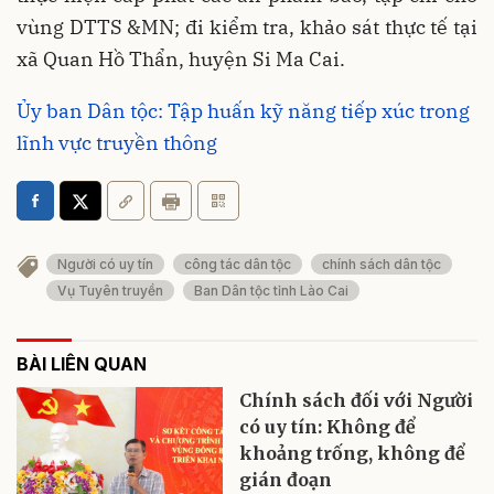
vùng DTTS &MN; đi kiểm tra, khảo sát thực tế tại
xã Quan Hồ Thẩn, huyện Si Ma Cai.
Ủy ban Dân tộc: Tập huấn kỹ năng tiếp xúc trong
lĩnh vực truyền thông
Người có uy tín
công tác dân tộc
chính sách dân tộc
Vụ Tuyên truyền
Ban Dân tộc tỉnh Lào Cai
BÀI LIÊN QUAN
Chính sách đối với Người
có uy tín: Không để
khoảng trống, không để
gián đoạn