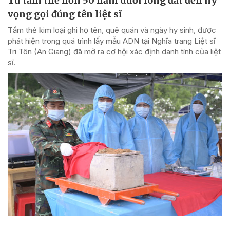
Từ tấm thẻ hơn 50 năm dưới lòng đất đến hy
vọng gọi đúng tên liệt sĩ
Tấm thẻ kim loại ghi họ tên, quê quán và ngày hy sinh, được
phát hiện trong quá trình lấy mẫu ADN tại Nghĩa trang Liệt sĩ
Tri Tôn (An Giang) đã mở ra cơ hội xác định danh tính của liệt
sĩ.