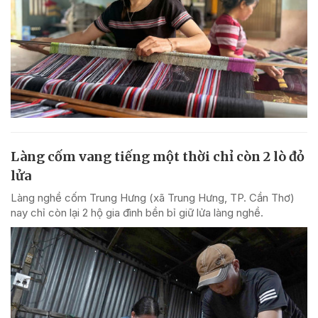
Làng cốm vang tiếng một thời chỉ còn 2 lò đỏ
lửa
Làng nghề cốm Trung Hưng (xã Trung Hưng, TP. Cần Thơ)
nay chỉ còn lại 2 hộ gia đình bền bỉ giữ lửa làng nghề.