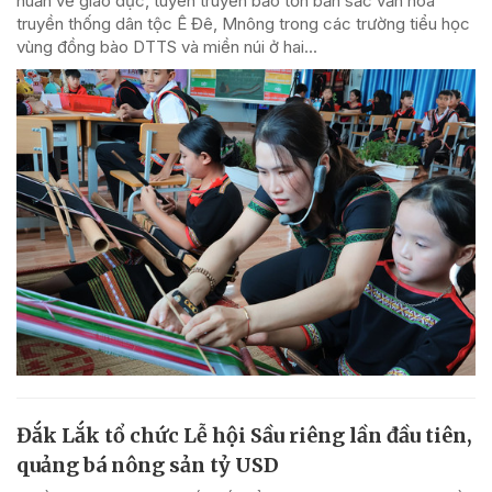
huấn về giáo dục, tuyên truyền bảo tồn bản sắc văn hóa
truyền thống dân tộc Ê Đê, Mnông trong các trường tiểu học
vùng đồng bào DTTS và miền núi ở hai...
Đắk Lắk tổ chức Lễ hội Sầu riêng lần đầu tiên,
quảng bá nông sản tỷ USD