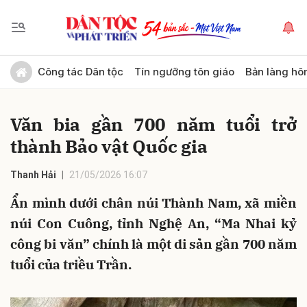
Gửi bình luận
Công tác Dân tộc
Tín ngưỡng tôn giáo
Bản làng hô
Văn bia gần 700 năm tuổi trở
thành Bảo vật Quốc gia
Thanh Hải
21/05/2026 16:07
Ẩn mình dưới chân núi Thành Nam, xã miền
Hủy
Gửi
núi Con Cuông, tỉnh Nghệ An, “Ma Nhai kỷ
công bi văn” chính là một di sản gần 700 năm
tuổi của triều Trần.