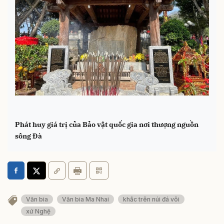
Phát huy giá trị của Bảo vật quốc gia nơi thượng nguồn
sông Đà
Văn bia
Văn bia Ma Nhai
khắc trên núi đá vôi
xứ Nghệ