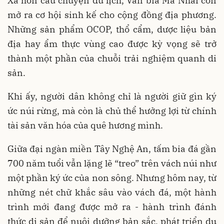
Xa hơn câu chuyện du lịch, Văn bia Ma Nhai còn
mở ra cơ hội sinh kế cho cộng đồng địa phương.
Những sản phẩm OCOP, thổ cẩm, dược liệu bản
địa hay ẩm thực vùng cao được kỳ vọng sẽ trở
thành một phần của chuỗi trải nghiệm quanh di
sản.
Khi ấy, người dân không chỉ là người giữ gìn ký
ức núi rừng, mà còn là chủ thể hưởng lợi từ chính
tài sản văn hóa của quê hương mình.
Giữa đại ngàn miền Tây Nghệ An, tấm bia đá gần
700 năm tuổi vẫn lặng lẽ “treo” trên vách núi như
một phần ký ức của non sông. Nhưng hôm nay, từ
những nét chữ khắc sâu vào vách đá, một hành
trình mới đang được mở ra - hành trình đánh
thức di sản để nuôi dưỡng bản sắc, phát triển du