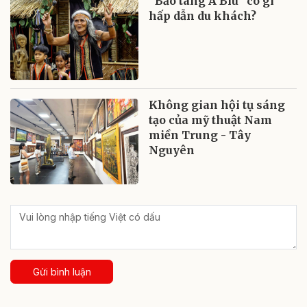
“Bảo tàng A Biu” có gì
hấp dẫn du khách?
Không gian hội tụ sáng
tạo của mỹ thuật Nam
miền Trung - Tây
Nguyên
Gửi bình luận