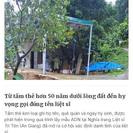
Từ tấm thẻ hơn 50 năm dưới lòng đất đến hy
vọng gọi đúng tên liệt sĩ
Tấm thẻ kim loại ghi họ tên, quê quán và ngày hy sinh, được
phát hiện trong quá trình lấy mẫu ADN tại Nghĩa trang Liệt sĩ
Tri Tôn (An Giang) đã mở ra cơ hội xác định danh tính của liệt
sĩ.