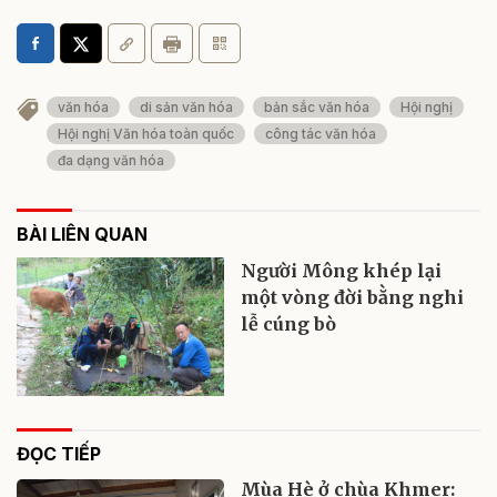
văn hóa
di sản văn hóa
bản sắc văn hóa
Hội nghị
Hội nghị Văn hóa toàn quốc
công tác văn hóa
đa dạng văn hóa
BÀI LIÊN QUAN
Người Mông khép lại
một vòng đời bằng nghi
lễ cúng bò
ĐỌC TIẾP
Mùa Hè ở chùa Khmer: