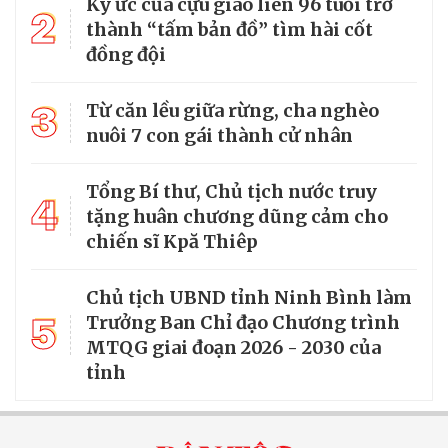
Ký ức của cựu giao liên 96 tuổi trở
2
thành “tấm bản đồ” tìm hài cốt
đồng đội
3
Từ căn lều giữa rừng, cha nghèo
nuôi 7 con gái thành cử nhân
Tổng Bí thư, Chủ tịch nước truy
4
tặng huân chương dũng cảm cho
chiến sĩ Kpă Thiêp
Chủ tịch UBND tỉnh Ninh Bình làm
5
Trưởng Ban Chỉ đạo Chương trình
MTQG giai đoạn 2026 - 2030 của
tỉnh