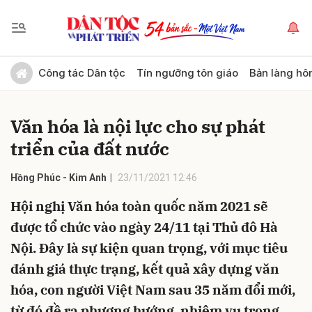
Gửi bình luận
Công tác Dân tộc
Tín ngưỡng tôn giáo
Bản làng hô
Văn hóa là nội lực cho sự phát
triển của đất nước
Hồng Phúc - Kim Anh
23/11/2021 12:46
Hội nghị Văn hóa toàn quốc năm 2021 sẽ
Hủy
Gửi
được tổ chức vào ngày 24/11 tại Thủ đô Hà
Nội. Đây là sự kiện quan trọng, với mục tiêu
đánh giá thực trạng, kết quả xây dựng văn
hóa, con người Việt Nam sau 35 năm đổi mới,
từ đó đề ra phương hướng, nhiệm vụ trọng