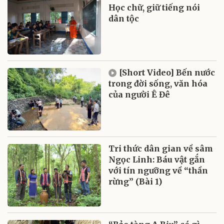
Học chữ, giữ tiếng nói
dân tộc
[Short Video] Bến nước
trong đời sống, văn hóa
của người Ê Đê
Tri thức dân gian về sâm
Ngọc Linh: Báu vật gắn
với tín ngưỡng về “thần
rừng” (Bài 1)