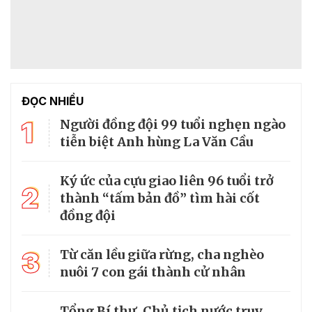
ĐỌC NHIỀU
1
Người đồng đội 99 tuổi nghẹn ngào
tiễn biệt Anh hùng La Văn Cầu
Ký ức của cựu giao liên 96 tuổi trở
2
thành “tấm bản đồ” tìm hài cốt
đồng đội
3
Từ căn lều giữa rừng, cha nghèo
nuôi 7 con gái thành cử nhân
Tổng Bí thư, Chủ tịch nước truy