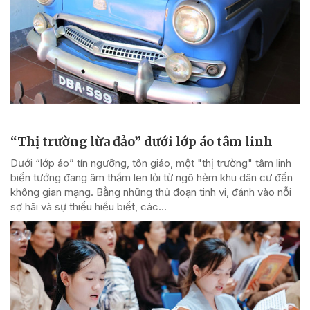
“Thị trường lừa đảo” dưới lớp áo tâm linh
Dưới “lớp áo” tín ngưỡng, tôn giáo, một "thị trường" tâm linh
biến tướng đang âm thầm len lỏi từ ngõ hẻm khu dân cư đến
không gian mạng. Bằng những thủ đoạn tinh vi, đánh vào nỗi
sợ hãi và sự thiếu hiểu biết, các...