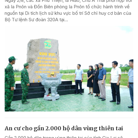
Ngày 2/8, các xã Phú Thiện, Ia Hiao, Chư A Thai phối hợp với
xã Ia Pnôn và Đồn Biên phòng Ia Pnôn tổ chức hành trình về
nguồn tại Di tích lịch sử khu vực bố trí Sở chỉ huy cơ bản của
Bộ Tư lệnh Sư đoàn 320A tại...
An cư cho gần 2.000 hộ dân vùng thiên tai
Gần 2.000 hộ dân trong vùng thiên tai của tỉnh Gia Lai sẽ