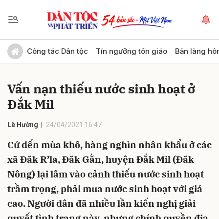
Gửi bình luận
Công tác Dân tộc
Tín ngưỡng tôn giáo
Bản làng hô
Vấn nạn thiếu nước sinh hoạt ở
Đắk Mil
Lê Hường
24/04/2021 16:47
Cứ đến mùa khô, hàng nghìn nhân khẩu ở các
Hủy
Gửi
xã Đăk R’la, Đăk Gằn, huyện Đắk Mil (Đăk
Nông) lại lâm vào cảnh thiếu nước sinh hoạt
trầm trọng, phải mua nước sinh hoạt với giá
cao. Người dân đã nhiều lần kiến nghị giải
quyết tình trạng này, nhưng chính quyền địa