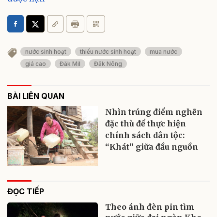
nước sinh hoạt
thiếu nước sinh hoạt
mua nước
giá cao
Đăk Mil
Đăk Nông
BÀI LIÊN QUAN
Nhìn trúng điểm nghẽn
đặc thù để thực hiện
chính sách dân tộc:
“Khát” giữa đầu nguồn
ĐỌC TIẾP
Theo ánh đèn pin tìm