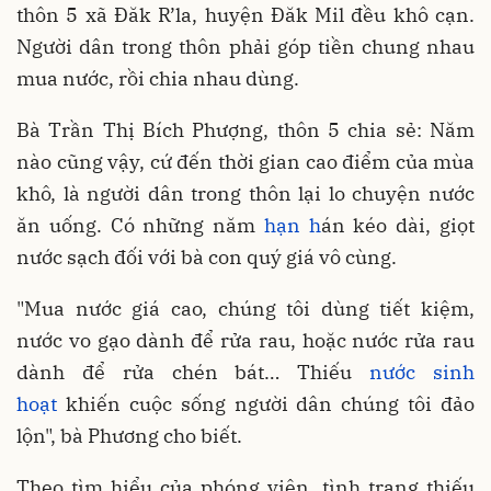
thôn 5 xã Đăk R’la, huyện Đăk Mil đều khô cạn.
Người dân trong thôn phải góp tiền chung nhau
mua nước, rồi chia nhau dùng.
Bà Trần Thị Bích Phượng, thôn 5 chia sẻ: Năm
nào cũng vậy, cứ đến thời gian cao điểm của mùa
khô, là người dân trong thôn lại lo chuyện nước
ăn uống. Có những năm
hạn h
án kéo dài, giọt
nước sạch đối với bà con quý giá vô cùng.
"Mua nước giá cao, chúng tôi dùng tiết kiệm,
nước vo gạo dành để rửa rau, hoặc nước rửa rau
dành để rửa chén bát… Thiếu
nước sinh
hoạt
khiến cuộc sống người dân chúng tôi đảo
lộn", bà Phương cho biết.
Theo tìm hiểu của phóng viên, tình trạng thiếu