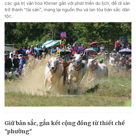
các giá trị văn hóa Khmer gắn với phát triển du lịch, để di sản
trở thành “tài sản”, mang lại nguồn thu và lan tỏa bản sắc dân
tộc.
Giữ bản sắc, gắn kết cộng đồng từ thiết chế
"phường"