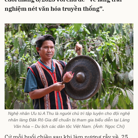
nghiệm nét văn hóa truyền thống”.
Nghệ nhân Ưu tú A Thu là người chủ trì tập luyện cho đội nghệ
nhân làng Đăk Rô Gia để chuẩn bị tham gia biểu diễn tại Làng
Văn hóa – Du lịch các dân tộc Việt Nam. (Ảnh: Ngọc Chí)
Cứ mỗi buổi chiều sau khi làm nương rẫy về, 25