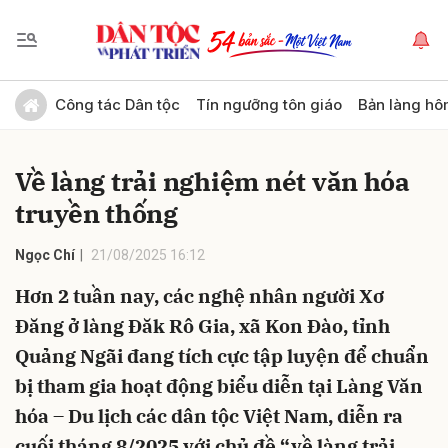
Gửi bình luận
Công tác Dân tộc
Tín ngưỡng tôn giáo
Bản làng hô
Về làng trải nghiệm nét văn hóa
truyền thống
Ngọc Chí
21/08/2025 16:12
Hơn 2 tuần nay, các nghệ nhân người Xơ
Hủy
Gửi
Đăng ở làng Đăk Rô Gia, xã Kon Đào, tỉnh
Quảng Ngãi đang tích cực tập luyện để chuẩn
bị tham gia hoạt động biểu diễn tại Làng Văn
hóa – Du lịch các dân tộc Việt Nam, diễn ra
cuối tháng 8/2025 với chủ đề “về làng trải