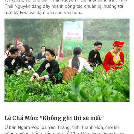
Thái Nguyên đang đẩy nhanh công tác chuẩn bị, hướng tới
một kỳ Festival đậm bản sắc văn hóa...
Lễ Chá Mùn: "Không ghi thì sẽ mất"
Ở bản Ngàm Pốc, xã Yên Thắng, tỉnh Thanh Hóa, mỗi khi
tiếng chiêng, tiếng trống của Lễ Chá Mùn vang lên giữa núi