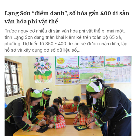
Lạng Sơn "điểm danh", số hóa gần 400 di sản
văn hóa phi vật thể
Trước nguy cơ nhiều di sản văn hóa phi vật thể bị mai một,
tỉnh Lạng Sơn đang triển khai kiểm kê trên toàn bộ 65 xã,
phường. Dự kiến từ 350 - 400 di sản sẽ được nhận diện, lập
hồ sơ và xây dựng cơ sở dữ liệu số,...