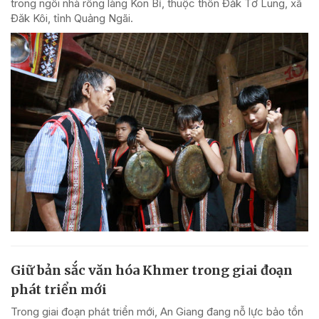
trong ngôi nhà rông làng Kon Bỉ, thuộc thôn Đăk Tơ Lung, xã
Đăk Kôi, tỉnh Quảng Ngãi.
Giữ bản sắc văn hóa Khmer trong giai đoạn
phát triển mới
Trong giai đoạn phát triển mới, An Giang đang nỗ lực bảo tồn