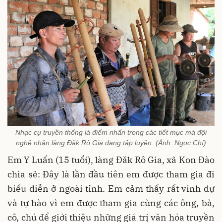
Nhạc cụ truyền thống là điểm nhấn trong các tiết mục mà đội
nghệ nhân làng Đăk Rô Gia đang tập luyện. (Ảnh: Ngọc Chí)
Em Y Luấn (15 tuổi), làng Đăk Rô Gia, xã Kon Đào
chia sẻ: Đây là lần đầu tiên em được tham gia đi
biểu diễn ở ngoài tỉnh. Em cảm thấy rất vinh dự
và tự hào vì em được tham gia cùng các ông, bà,
cô, chú để giới thiệu những giá trị văn hóa truyền