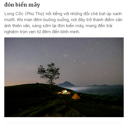
đón biển mây
Long Cốc (Phú Thọ) nổi tiếng với những đồi chè bát úp xanh
mướt. Khi màn đêm buông xuống, nơi đây trở thành điểm săn
ảnh thiên văn, sáng sớm lại đón biển mây, mang đến trải
nghiệm trọn vẹn từ đêm đến bình minh.