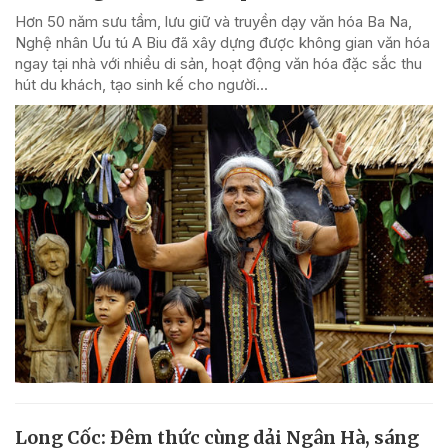
Hơn 50 năm sưu tầm, lưu giữ và truyền dạy văn hóa Ba Na,
Nghệ nhân Ưu tú A Biu đã xây dựng được không gian văn hóa
ngay tại nhà với nhiều di sản, hoạt động văn hóa đặc sắc thu
hút du khách, tạo sinh kế cho người...
Long Cốc: Đêm thức cùng dải Ngân Hà, sáng