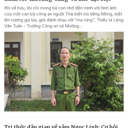
Khi về hưu, tôi chỉ mong bà con nhớ đến mình với hình ảnh
của một cán bộ công an người Thái biết nói tiếng Mông, biết
lên nương gùi lúa, giỏi đánh nhau với "ma rừng”, Thiếu tá Lèng
Văn Tuân - Trưởng Công an xã Mường...
Tri thức dân gian về sâm Ngọc Linh: Cơ hội