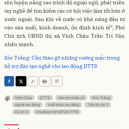
rèn luyện nâng cao trình độ ngoại ngữ, phát triển
tay nghề để tìm kiếm các cơ hội việc làm tốt hơn ở
nước ngoài. Sau khi về nước có khả năng đầu tư
vào sản xuất, kinh doanh, ổn định kinh tế”,
Phó
Chủ tịch UBND thị xã Vĩnh Châu Trần Trí Vân
nhấn mạnh.
Sóc Trăng: Cần tháo gỡ những vướng mắc trong
hỗ trợ đào tạo nghề cho lao động DTTS
Vĩnh Châu
DTTS
dân tộc thiểu số
Sóc Trăng
người lao động
xuất khẩu lao động
Tiểu dự án 3
Dự án 5
Chương trình MTQG 1719