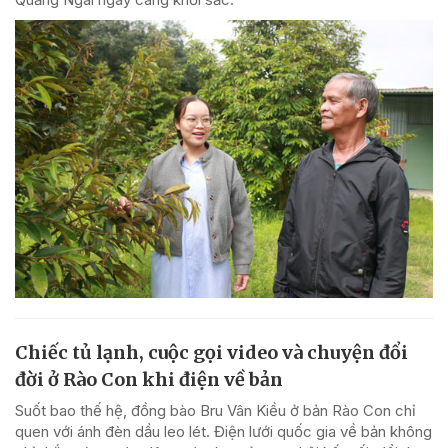
Chiếc tủ lạnh, cuộc gọi video và chuyện đổi
đời ở Rào Con khi điện về bản
Suốt bao thế hệ, đồng bào Bru Vân Kiều ở bản Rào Con chỉ
quen với ánh đèn dầu leo lét. Điện lưới quốc gia về bản không