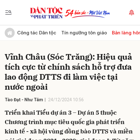
Gửi bình luận
Công tác Dân tộc
Tín ngưỡng tôn giáo
Bản làng hô
Vĩnh Châu (Sóc Trăng): Hiệu quả
tích cực từ chính sách hỗ trợ đưa
lao động DTTS đi làm việc tại
nước ngoài
Hủy
Gửi
Tào Đạt - Như Tâm
24/12/2024 10:56
Triển khai Tiểu dự án 3 – Dự án 5 thuộc
Chương trình mục tiêu quốc gia phát triển
kinh tế - xã hội vùng đồng bào DTTS và miền