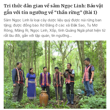
Tri thức dân gian về sâm Ngọc Linh: Báu vật
gắn với tín ngưỡng về “thần rừng” (Bài 1)
Sâm Ngọc Linh là loại cây dược liệu quý được núi rừng ban
tặng; được đồng bào Xơ Đăng ở các xã Đăk Sao, Tu Mơ
Rông, Măng Ri, Ngọc Linh, Xốp, tỉnh Quảng Ngãi phát hiện từ
rất lâu đời, gắn với tập quán, tín ngưỡng...