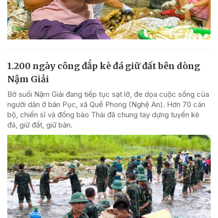
1.200 ngày công đắp kè đá giữ đất bên dòng
Nậm Giải
Bờ suối Nậm Giải đang tiếp tục sạt lở, đe dọa cuộc sống của
người dân ở bản Pục, xã Quế Phong (Nghệ An). Hơn 70 cán
bộ, chiến sĩ và đồng bào Thái đã chung tay dựng tuyến kè
đá, giữ đất, giữ bản.