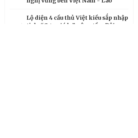
nghị vững bền Việt Nam - Lào
Lộ diện 4 cầu thủ Việt kiều sắp nhập
3
tịch: “Cơn gió lạ” nâng tầm Đội
tuyển Việt Nam trên đường đua
World Cup
4
VTV sở hữu bản quyền World Cup
2026
Á hậu 3 Miss Grand Vietnam Đinh Y
5
Quyên: Tuổi trẻ kiến tạo hòa bình
bằng tri thức và trách nhiệm