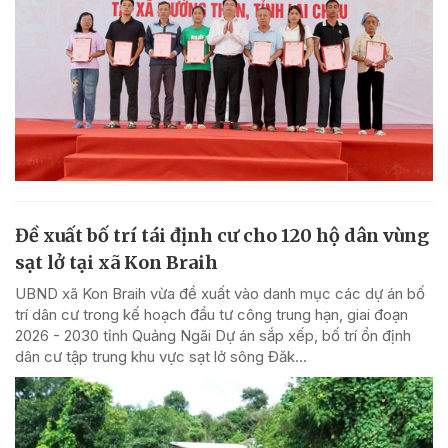
Đề xuất bố trí tái định cư cho 120 hộ dân vùng
sạt lở tại xã Kon Braih
UBND xã Kon Braih vừa đề xuất vào danh mục các dự án bố
trí dân cư trong kế hoạch đầu tư công trung hạn, giai đoạn
2026 - 2030 tỉnh Quảng Ngãi Dự án sắp xếp, bố trí ổn định
dân cư tập trung khu vực sạt lở sông Đăk...