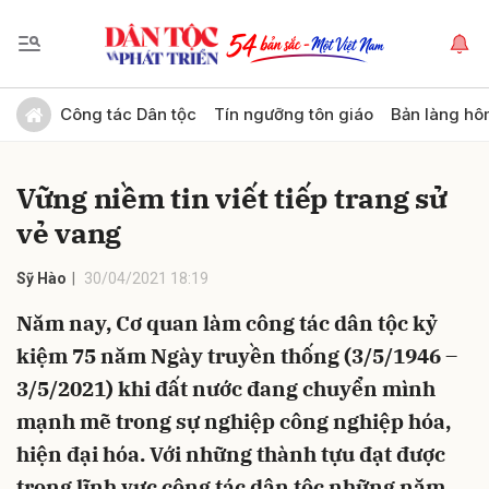
Gửi bình luận
Công tác Dân tộc
Tín ngưỡng tôn giáo
Bản làng hô
Vững niềm tin viết tiếp trang sử
vẻ vang
Sỹ Hào
30/04/2021 18:19
Năm nay, Cơ quan làm công tác dân tộc kỷ
Hủy
Gửi
kiệm 75 năm Ngày truyền thống (3/5/1946 –
3/5/2021) khi đất nước đang chuyển mình
mạnh mẽ trong sự nghiệp công nghiệp hóa,
hiện đại hóa. Với những thành tựu đạt được
trong lĩnh vực công tác dân tộc những năm