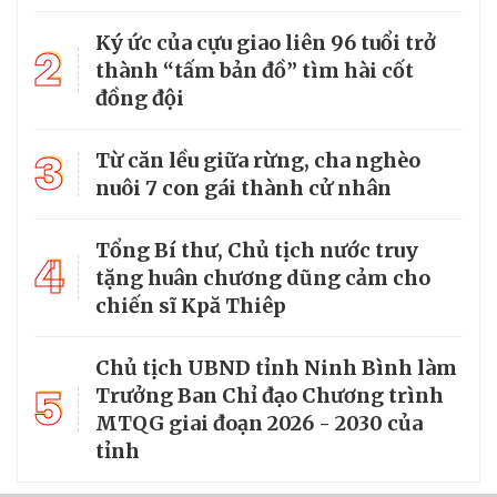
Ký ức của cựu giao liên 96 tuổi trở
2
thành “tấm bản đồ” tìm hài cốt
đồng đội
3
Từ căn lều giữa rừng, cha nghèo
nuôi 7 con gái thành cử nhân
Tổng Bí thư, Chủ tịch nước truy
4
tặng huân chương dũng cảm cho
chiến sĩ Kpă Thiêp
Chủ tịch UBND tỉnh Ninh Bình làm
5
Trưởng Ban Chỉ đạo Chương trình
MTQG giai đoạn 2026 - 2030 của
tỉnh