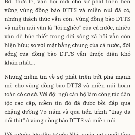
Bởi thực tế, vận hội mới cho sự phát triển bền
vững vùng đồng bào DTTS và miền núi đã có,
nhưng thách thức vẫn còn. Vùng đồng bào DTTS
và miền núi vẫn là “lõi nghèo” của cả nước, nhiều
vấn đề bức thiết trong đời sống xã hội vẫn còn
hiện hữu; so với mặt bằng chung của cả nước, đời
sống của đồng bào DTTS vẫn thuộc diện khó
khăn nhất…
Nhưng niềm tin về sự phát triển bứt phá mạnh
mẽ cho vùng đồng bào DTTS và miền núi hoàn
toàn có cơ sở. Với đội ngũ cán bộ làm công tác dân
tộc các cấp, niềm tin đó đã được bồi đắp qua
chặng đường 75 năm và qua tiến trình “thay da
đổi thịt” ở vùng đồng bào DTTS và miền núi.
Với nguồn lực đầu tư của Nhà nước, sự quyết tâm