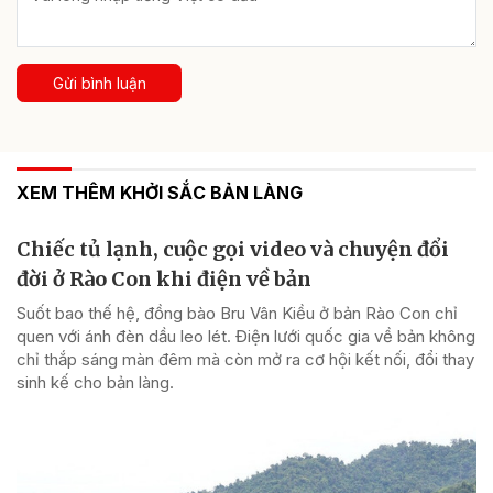
Gửi bình luận
XEM THÊM KHỞI SẮC BẢN LÀNG
Chiếc tủ lạnh, cuộc gọi video và chuyện đổi
đời ở Rào Con khi điện về bản
Suốt bao thế hệ, đồng bào Bru Vân Kiều ở bản Rào Con chỉ
quen với ánh đèn dầu leo lét. Điện lưới quốc gia về bản không
chỉ thắp sáng màn đêm mà còn mở ra cơ hội kết nối, đổi thay
sinh kế cho bản làng.