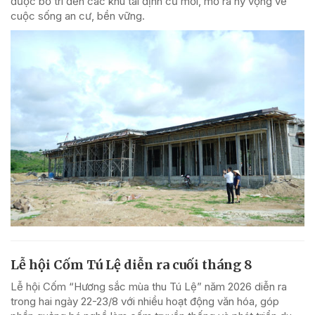
được bố trí đến các khu tái định cư mới, mở ra hy vọng về
cuộc sống an cư, bền vững.
Lễ hội Cốm Tú Lệ diễn ra cuối tháng 8
Lễ hội Cốm “Hương sắc mùa thu Tú Lệ” năm 2026 diễn ra
trong hai ngày 22-23/8 với nhiều hoạt động văn hóa, góp