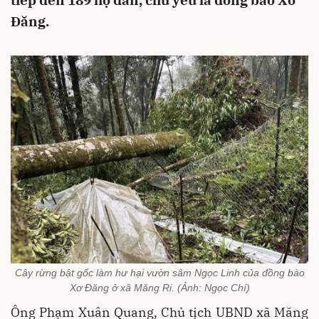
tiếp đến 189 hộ dân, chủ yếu là đồng bào Xơ
Đăng.
Cây rừng bật gốc làm hư hại vườn sâm Ngọc Linh của đồng bào
Xơ Đăng ở xã Măng Ri. (Ảnh: Ngọc Chí)
Ông Phạm Xuân Quang, Chủ tịch UBND xã Măng