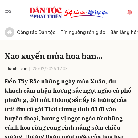
Gửi bình luận
Công tác Dân tộc
Tín ngưỡng tôn giáo
Bản làng hô
Xao xuyến mùa hoa ban...
Thanh Tám
25/02/2025 17:08
Đến Tây Bắc những ngày mùa Xuân, du
khách cảm nhận hương sắc ngọt ngào cả phố
Hủy
Gửi
phường, đồi núi. Hương sắc ấy là hương của
trái tim cô gái Thái chung tình đã đi vào
huyền thoại, hương vị ngọt ngào từ những
cánh hoa rừng rung rinh nắng sớm chiều
sương. Hương thơm ngọt ngào của hoa ban