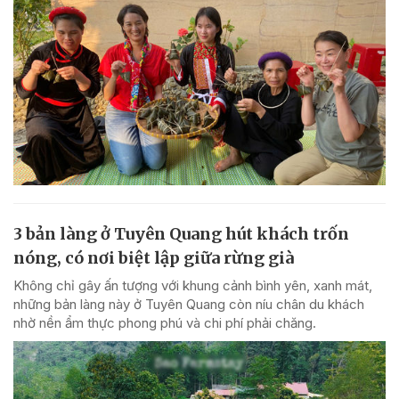
3 bản làng ở Tuyên Quang hút khách trốn
nóng, có nơi biệt lập giữa rừng già
Không chỉ gây ấn tượng với khung cảnh bình yên, xanh mát,
những bản làng này ở Tuyên Quang còn níu chân du khách
nhờ nền ẩm thực phong phú và chi phí phải chăng.