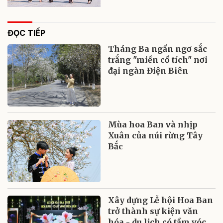
ĐỌC TIẾP
Tháng Ba ngẩn ngơ sắc
trắng "miền cổ tích" nơi
đại ngàn Điện Biên
Mùa hoa Ban và nhịp
Xuân của núi rừng Tây
Bắc
Xây dựng Lễ hội Hoa Ban
trở thành sự kiện văn
hóa - du lịch có tầm vóc