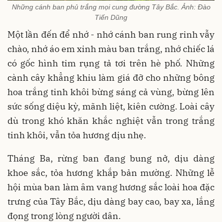
Những cánh ban phủ trắng mọi cung đường Tây Bắc. Ảnh: Đào
Tiến Dũng
Một lần đến để nhớ - nhớ cánh ban rung rinh vẫy
chào, nhớ áo em xinh màu ban trắng, nhớ chiếc lá
có gốc hình tim rụng tả tơi trên hè phố. Những
cành cây khẳng khiu làm giá đỡ cho những bông
hoa trắng tinh khôi bừng sáng cả vùng, bừng lên
sức sống diệu kỳ, mãnh liệt, kiên cường. Loài cây
dù trong khó khăn khắc nghiệt vẫn trong trắng
tinh khôi, vẫn tỏa hương dịu nhẹ.
Tháng Ba, rừng ban đang bung nở, dịu dàng
khoe sắc, tỏa hương khắp bản mường. Những lễ
hội mùa ban làm âm vang hương sắc loài hoa đặc
trưng của Tây Bắc, dịu dàng bay cao, bay xa, lắng
đọng trong lòng người dân.