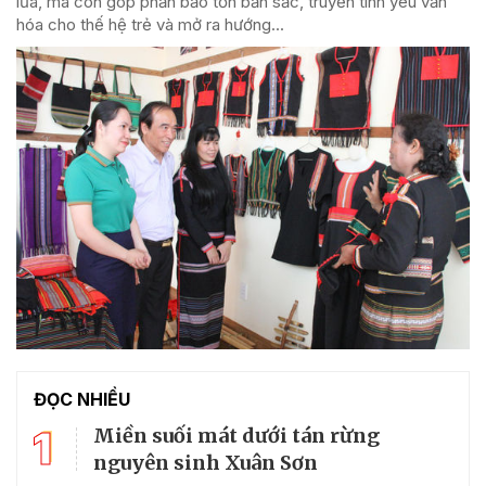
lửa, mà còn góp phần bảo tồn bản sắc, truyền tình yêu văn
hóa cho thế hệ trẻ và mở ra hướng...
ĐỌC NHIỀU
1
Miền suối mát dưới tán rừng
nguyên sinh Xuân Sơn