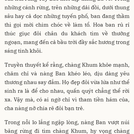
những cánh rừng, trên những dải đồi, dưới thung
sâu hay cả dọc những tuyến phố, ban đang thầm
thì gọi mời chim chóc về làm tổ. Hoa ban rủ rỉ
thúc giục đôi chân du khách tìm về thưởng
ngoạn, mang đến cả bầu trời đầy sắc hương trong
sáng tinh khôi.
Truyền thuyết kể rằng, chàng Khum khỏe mạnh,
chăm chỉ và nàng Ban khéo léo, dịu dàng yêu
thương nhau say đắm. Họ đẹp đôi vừa lứa như thể
sinh ra là để cho nhau, quấn quýt chẳng thể rời
xa. Vậy mà, có ai ngờ chỉ vì tham tiền hám của,
cha nàng nỡ chia rẽ đôi bạn trẻ.
Trong nỗi lo lắng ngập lòng, nàng Ban vượt núi
băng rừng đi tìm chàng Khum, hy vọng chàng