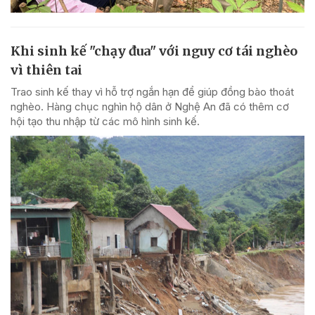
Khi sinh kế "chạy đua" với nguy cơ tái nghèo
vì thiên tai
Trao sinh kế thay vì hỗ trợ ngắn hạn để giúp đồng bào thoát
nghèo. Hàng chục nghìn hộ dân ở Nghệ An đã có thêm cơ
hội tạo thu nhập từ các mô hình sinh kế.