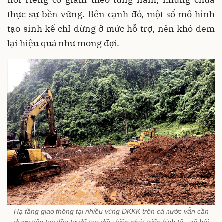
thực sự bền vững. Bên cạnh đó, một số mô hình
tạo sinh kế chỉ dừng ở mức hỗ trợ, nên khó đem
lại hiệu quả như mong đợi.
Hạ tầng giao thông tại nhiều vùng ĐKKK trên cả nước vẫn cần
được tiếp tục đầu tư để tạo điều kiện phát triển kinh tế - xã hội