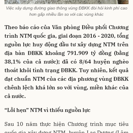
Việc xây dựng đường giao thông vùng ĐBKK đòi hỏi kinh phí cao
hơn gấp nhiều lần so với các vùng khác
Theo báo cáo của Văn phòng Điều phối Chương
trình NTM quốc gia, giai đoạn 2016 - 2020, tổng
nguồn lực huy động đầu tư xây dựng NTM trên
địa bàn ĐBKK khoảng 791.909 tỷ đồng (bằng
38,1% của cả nước); đã có 8/64 huyện nghèo
thoát khỏi tình trạng ĐBKK. Tuy nhiên, kết quả
đạt chuẩn NTM của các địa phương vùng ĐBKK
chênh lệch khá lớn so với vùng, miền khác của
cả nước.
“Lỗi hẹn” NTM vì thiếu nguồn lực
Sau 10 năm thực hiện Chương trình mục tiêu
quốc gia xây dựng NTM, huyện Lạc Dương (Lâm