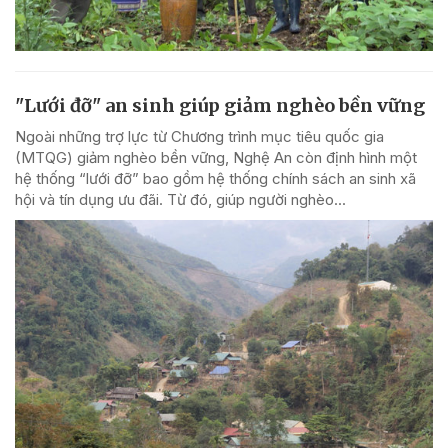
"Lưới đỡ" an sinh giúp giảm nghèo bền vững
Ngoài những trợ lực từ Chương trình mục tiêu quốc gia
(MTQG) giảm nghèo bền vững, Nghệ An còn định hình một
hệ thống “lưới đỡ” bao gồm hệ thống chính sách an sinh xã
hội và tín dụng ưu đãi. Từ đó, giúp người nghèo...