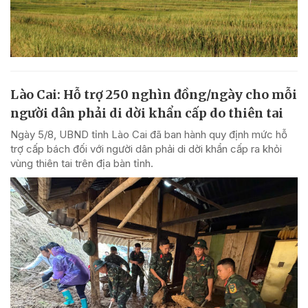
Lào Cai: Hỗ trợ 250 nghìn đồng/ngày cho mỗi
người dân phải di dời khẩn cấp do thiên tai
Ngày 5/8, UBND tỉnh Lào Cai đã ban hành quy định mức hỗ
trợ cấp bách đối với người dân phải di dời khẩn cấp ra khỏi
vùng thiên tai trên địa bàn tỉnh.