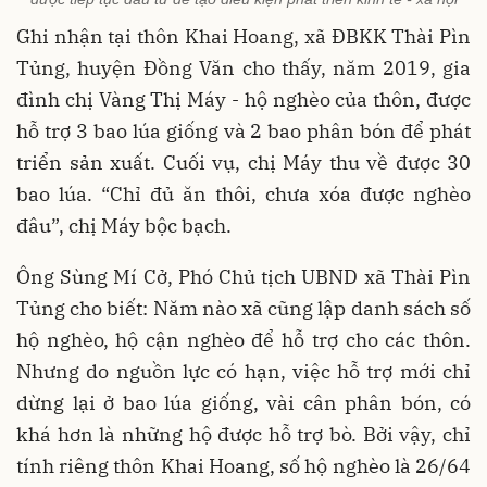
Ghi nhận tại thôn Khai Hoang, xã ĐBKK Thài Pìn
Tủng, huyện Đồng Văn cho thấy, năm 2019, gia
đình chị Vàng Thị Máy - hộ nghèo của thôn, được
hỗ trợ 3 bao lúa giống và 2 bao phân bón để phát
triển sản xuất. Cuối vụ, chị Máy thu về được 30
bao lúa. “Chỉ đủ ăn thôi, chưa xóa được nghèo
đâu”, chị Máy bộc bạch.
Ông Sùng Mí Cở, Phó Chủ tịch UBND xã Thài Pìn
Tủng cho biết: Năm nào xã cũng lập danh sách số
hộ nghèo, hộ cận nghèo để hỗ trợ cho các thôn.
Nhưng do nguồn lực có hạn, việc hỗ trợ mới chỉ
dừng lại ở bao lúa giống, vài cân phân bón, có
khá hơn là những hộ được hỗ trợ bò. Bởi vậy, chỉ
tính riêng thôn Khai Hoang, số hộ nghèo là 26/64