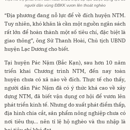
người dân vùng ĐBKK vươn lên thoát nghèo
“Địa phương đang nỗ lực để về đích huyện NTM.
Tuy nhiên, khó khăn là cần một nguồn ngân sách
rất lớn để hoàn thành một số tiêu chí, đặc biệt là
giao thông”, ông Sử Thanh Hoài, Chủ tịch UBND
huyện Lạc Dương cho biết.
Tại huyện Pác Nặm (Bắc Kạn), sau hơn 10 năm
triển khai Chương trình NTM, đến nay toàn
huyện chưa có xã nào về đích. Thực tế cho thấy,
người dân Pác Nặm đã có ý thức khá cao về xây
dựng NTM, đã biết vận dụng cơ hội để vươn lên
phát triển kinh tế. Nhưng do xuất phát điểm thấp,
địa hình chia cắt, sản phẩm nông nghiệp chưa có
nơi tiêu thụ… nên tỉ lệ hộ nghèo và thu nhập là
hai tiêu chí khó đạt.