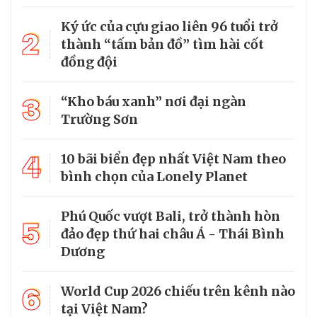
Ký ức của cựu giao liên 96 tuổi trở
2
thành “tấm bản đồ” tìm hài cốt
đồng đội
3
“Kho báu xanh” nơi đại ngàn
Trường Sơn
4
10 bãi biển đẹp nhất Việt Nam theo
bình chọn của Lonely Planet
Phú Quốc vượt Bali, trở thành hòn
5
đảo đẹp thứ hai châu Á - Thái Bình
Dương
6
World Cup 2026 chiếu trên kênh nào
tại Việt Nam?