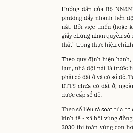
Hướng dẫn của Bộ NN&MT 
phương đẩy nhanh tiến độ
nát. Bởi việc thiếu (hoặc 
giấy chứng nhận quyền sử d
thắt” trong thực hiện chính
Theo quy định hiện hành, 
tạm, nhà dột nát là trước 
phải có đất ở và có sổ đỏ. 
DTTS chưa có đất ở; ngoà
được cấp sổ đỏ.
Theo số liệu rà soát của cơ
kinh tế - xã hội vùng đồn
2030 thì toàn vùng còn hơ