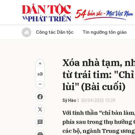
Gửi 
Công tác Dân tộc
Tín ngưỡng tôn giáo
Xóa nhà tạm, nh
từ trái tim: "C
lùi" (Bài cuối)
Sỹ Hào
20/04/2025 10:29
Với tinh thần “chỉ bàn làm,
phía sau trong thụ hưởng 
các bộ, ngành Trung ương 