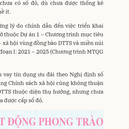
chưa có sổ đỏ, dù chưa được thống kê
 ít.
ng lý do chính dẫn đến việc triển khai
t ở thuộc Dự án 1 – Chương trình mục tiêu
ế - xã hội vùng đồng bào DTTS và miền núi
i đoạn I: 2021 – 2025 (Chương trình MTQG
n vay tín dụng ưu đãi theo Nghị định số
ng Chính sách xã hội cũng không thuận
 DTTS thuộc diện thụ hưởng, nhưng chưa
a được cấp sổ đỏ.