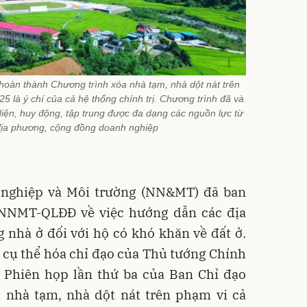
u hoàn thành Chương trình xóa nhà tạm, nhà dột nát trên
5 là ý chí của cả hệ thống chính trị. Chương trình đã và
iện, huy động, tập trung được đa dạng các nguồn lực từ
ịa phương, cộng đồng doanh nghiệp
 nghiệp và Môi trường (NN&MT) đã ban
NNMT-QLĐĐ về việc hướng dẫn các địa
 nhà ở đối với hộ có khó khăn về đất ở.
ụ thể hóa chỉ đạo của Thủ tướng Chính
Phiên họp lần thứ ba của Ban Chỉ đạo
a nhà tạm, nhà dột nát trên phạm vi cả