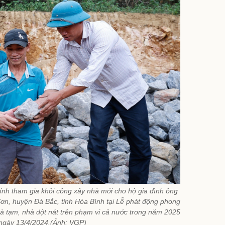
h tham gia khởi công xây nhà mới cho hộ gia đình ông
n, huyện Đà Bắc, tỉnh Hòa Bình tại Lễ phát động phong
hà tạm, nhà dột nát trên phạm vi cả nước trong năm 2025
 ngày 13/4/2024.(Ảnh: VGP)