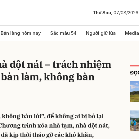
Thứ Sáu,
07/08/2026
bình luận
Bản làng hôm nay
Sắc màu 54
Người giữ lửa
Media
à dột nát – trách nhiệm
ĐỌC
hỉ bàn làm, không bàn
Hủy
G
 không bàn lùi”, để không ai bị bỏ lại
Chương trình xóa nhà tạm, nhà dột nát,
đã kịp thời tháo gỡ các khó khăn,