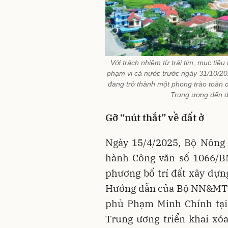
Với trách nhiệm từ trái tim, mục tiê
phạm vi cả nước trước ngày 31/10/202
đang trở thành một phong trào toàn d
Trung ương đến đ
Gỡ “nút thắt” về đất ở
Ngày 15/4/2025, Bộ Nông
hành Công văn số 1066/B
phương bố trí đất xây dựng
Hướng dẫn của Bộ NN&MT c
phủ Phạm Minh Chính tại 
Trung ương triển khai xó