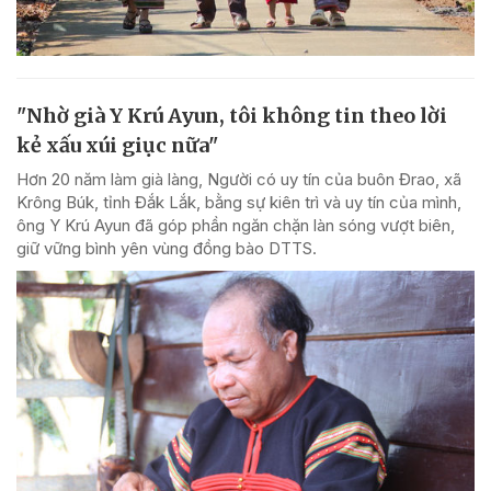
"Nhờ già Y Krú Ayun, tôi không tin theo lời
kẻ xấu xúi giục nữa"
Hơn 20 năm làm già làng, Người có uy tín của buôn Đrao, xã
Krông Búk, tỉnh Đắk Lắk, bằng sự kiên trì và uy tín của mình,
ông Y Krú Ayun đã góp phần ngăn chặn làn sóng vượt biên,
giữ vững bình yên vùng đồng bào DTTS.