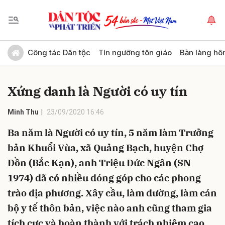
Gửi bình luận
Công tác Dân tộc
Tín ngưỡng tôn giáo
Bản làng hô
Xứng danh là Người có uy tín
Minh Thu
23/09/2020 16:46
Ba năm là Người có uy tín, 5 năm làm Trưởng
bản Khuổi Vùa, xã Quảng Bạch, huyện Chợ
Hủy
Gửi
Đồn (Bắc Kạn), anh Triệu Đức Ngân (SN
1974) đã có nhiều đóng góp cho các phong
trào địa phương. Xây cầu, làm đường, làm cán
bộ y tế thôn bản, việc nào anh cũng tham gia
tích cực và hoàn thành với trách nhiệm cao