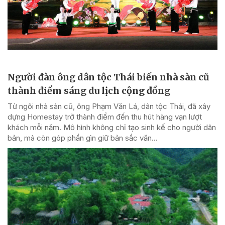
Người đàn ông dân tộc Thái biến nhà sàn cũ
thành điểm sáng du lịch cộng đồng
Từ ngôi nhà sàn cũ, ông Phạm Văn Lá, dân tộc Thái, đã xây
dựng Homestay trở thành điểm đến thu hút hàng vạn lượt
khách mỗi năm. Mô hình không chỉ tạo sinh kế cho người dân
bản, mà còn góp phần gìn giữ bản sắc văn...