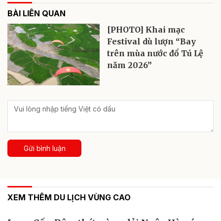
BÀI LIÊN QUAN
[PHOTO] Khai mạc
Festival dù lượn “Bay
trên mùa nước đổ Tú Lệ
năm 2026”
Gửi bình luận
XEM THÊM DU LỊCH VÙNG CAO