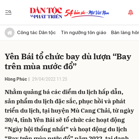
Gửi bình luận
Công tác Dân tộc
Tín ngưỡng tôn giáo
Bản làng hô
Yên Bái tổ chức bay dù lượn “Bay
trên mùa nước đổ”
Hồng Phúc
29/04/2022 11:25
Nhằm quảng bá các điểm du lịch hấp dẫn,
Hủy
Gửi
sản phẩm du lịch đặc sắc, phục hồi và phát
triển du lịch, tại huyện Mù Cang Chải, từ ngày
30/4, tỉnh Yên Bái sẽ tổ chức các hoạt động
“Ngày hội thống nhất” và hoạt động du lịch
“Bay trên mùa nước đổ” năm 2022, tại danh