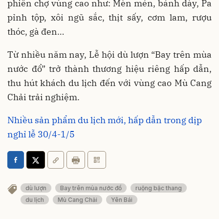
phiên chợ vùng cao như: Mèn mén, bánh dày, Pa
pỉnh tộp, xôi ngũ sắc, thịt sấy, cơm lam, rượu
thóc, gà đen…
Từ nhiều năm nay, Lễ hội dù lượn “Bay trên mùa
nước đổ” trở thành thương hiệu riêng hấp dẫn,
thu hút khách du lịch đến với vùng cao Mù Cang
Chải trải nghiệm.
Nhiều sản phẩm du lịch mới, hấp dẫn trong dịp
nghỉ lễ 30/4-1/5
dù lượn
Bay trên mùa nước đổ
ruộng bậc thang
du lịch
Mù Cang Chải
Yên Bái