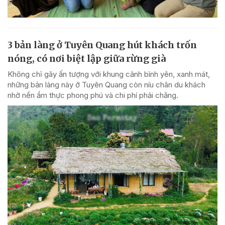
3 bản làng ở Tuyên Quang hút khách trốn
nóng, có nơi biệt lập giữa rừng già
Không chỉ gây ấn tượng với khung cảnh bình yên, xanh mát,
những bản làng này ở Tuyên Quang còn níu chân du khách
nhờ nền ẩm thực phong phú và chi phí phải chăng.