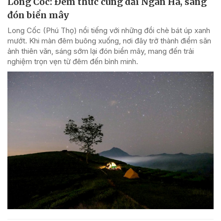
Long Cốc: Đêm thức cùng dải Ngân Hà, sáng
đón biển mây
Long Cốc (Phú Thọ) nổi tiếng với những đồi chè bát úp xanh
mướt. Khi màn đêm buông xuống, nơi đây trở thành điểm săn
ảnh thiên văn, sáng sớm lại đón biển mây, mang đến trải
nghiệm trọn vẹn từ đêm đến bình minh.