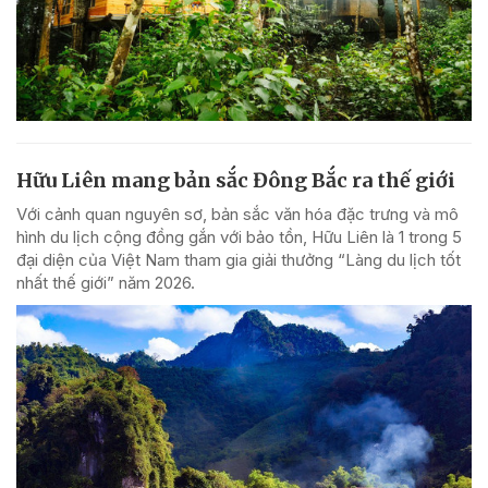
Hữu Liên mang bản sắc Đông Bắc ra thế giới
Với cảnh quan nguyên sơ, bản sắc văn hóa đặc trưng và mô
hình du lịch cộng đồng gắn với bảo tồn, Hữu Liên là 1 trong 5
đại diện của Việt Nam tham gia giải thưởng “Làng du lịch tốt
nhất thế giới” năm 2026.