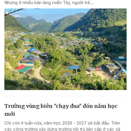
Nhưng ở nhiều bản làng miền Tây, người trẻ...
Trường vùng biên "chạy đua" đón năm học
mới
Chỉ còn ít tuần nữa, năm học 2026 - 2027 sẽ bắt đầu. Trên
các công trường xây dựng trường nội trú liên cấp ở các xã