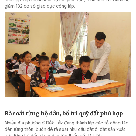
giảm 132 cơ sở giáo dục công lập.
Rà soát từng hộ dân, bố trí quỹ đất phù hợp
Nhiều địa phương ở Đắk Lắk đang thành lập các tổ công tác
đến từng thôn, buôn để rà soát nhu cầu đất ở, đất sản xuất
của từng hộ đồng bào dân tộc thiểu số (DTTS).