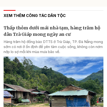
XEM THÊM CÔNG TÁC DÂN TỘC
Thấp thỏm dưới mái nhà tạm, hàng trăm hộ
dân Trà Giáp mong ngày an cư
Hàng trăm hộ đồng bào DTTS ở Trà Giáp, TP. Đà Nẵng mong
sớm có nơi ở ổn định để yên tâm cuộc sống, không còn nơm
nớp lo sợ mỗi khi mùa mưa bão về.