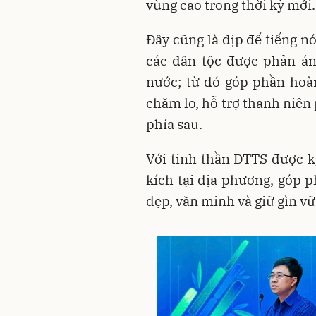
vùng cao trong thời kỳ mới.
Đây cũng là dịp để tiếng n
các dân tộc được phản ánh
nước; từ đó góp phần hoà
chăm lo, hỗ trợ thanh niên p
phía sau.
Với tinh thần DTTS được kỳ
kích tại địa phương, góp 
đẹp, văn minh và giữ gìn vữ