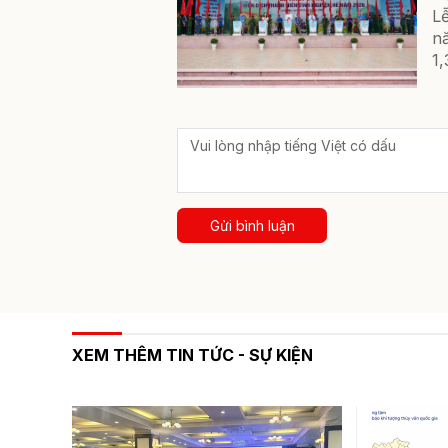
L
n
1,
Gửi bình luận
XEM THÊM TIN TỨC - SỰ KIỆN