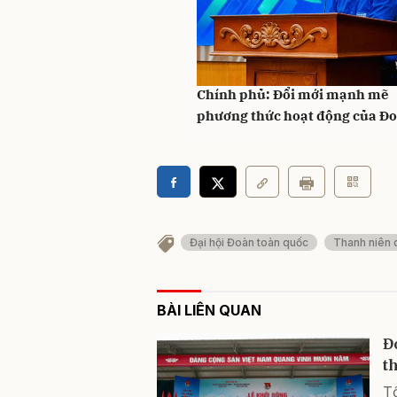
Đoàn Thanh niên TNCS Hồ Chí
Chính phủ: Đổi mới mạnh mẽ
phương thức hoạt động của Đ
Đại hội Đoàn toàn quốc
Thanh niên d
BÀI LIÊN QUAN
Đ
t
Tổ