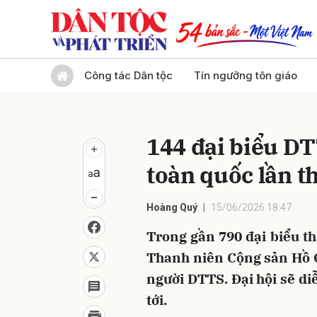
Gửi 
Công tác Dân tộc
Tín ngưỡng tôn giáo
144 đại biểu D
toàn quốc lần th
Hoàng Quý
15/06/2026 18:47
Trong gần 790 đại biểu t
Thanh niên Cộng sản Hồ Ch
người DTTS. Đại hội sẽ diễ
tới.