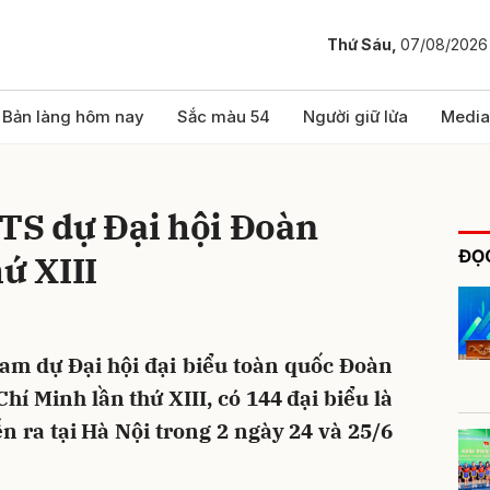
Thứ Sáu,
07/08/2026
bình luận
Bản làng hôm nay
Sắc màu 54
Người giữ lửa
Media
TTS dự Đại hội Đoàn
ĐỌC
ứ XIII
ham dự Đại hội đại biểu toàn quốc Đoàn
Hủy
G
í Minh lần thứ XIII, có 144 đại biểu là
n ra tại Hà Nội trong 2 ngày 24 và 25/6