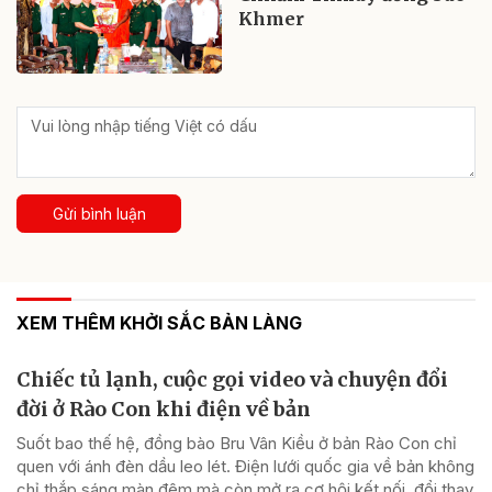
Khmer
Gửi bình luận
XEM THÊM KHỞI SẮC BẢN LÀNG
Chiếc tủ lạnh, cuộc gọi video và chuyện đổi
đời ở Rào Con khi điện về bản
Suốt bao thế hệ, đồng bào Bru Vân Kiều ở bản Rào Con chỉ
quen với ánh đèn dầu leo lét. Điện lưới quốc gia về bản không
chỉ thắp sáng màn đêm mà còn mở ra cơ hội kết nối, đổi thay