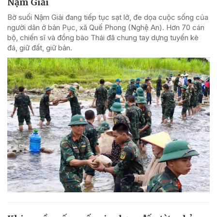
Nậm Giải
Bờ suối Nậm Giải đang tiếp tục sạt lở, đe dọa cuộc sống của
người dân ở bản Pục, xã Quế Phong (Nghệ An). Hơn 70 cán
bộ, chiến sĩ và đồng bào Thái đã chung tay dựng tuyến kè
đá, giữ đất, giữ bản.