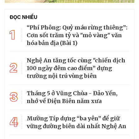
ĐỌC NHIỀU
“Phí Phông: Quỷ máu rừng thiêng”:
1
Cơn sốt trăm tỷ và "mỏ vàng" văn
hóa bản địa (Bài 1)
Nghệ An tăng tốc cùng "chiến dịch
2
100 ngày đêm cao điểm” dựng
trường nội trú vùng biên
3
Tháng 5 ở Vũng Chùa - Đảo Yến,
nhớ về Điện Biên năm xưa
4
Mường Típ dựng “ba yên” để giữ
vững đường biên dài nhất Nghệ An