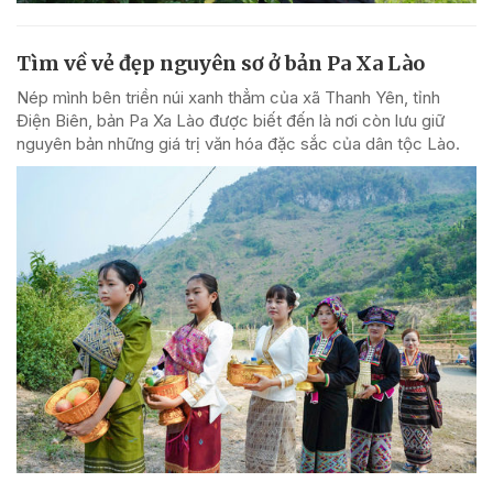
Tìm về vẻ đẹp nguyên sơ ở bản Pa Xa Lào
Nép mình bên triền núi xanh thẳm của xã Thanh Yên, tỉnh
Điện Biên, bản Pa Xa Lào được biết đến là nơi còn lưu giữ
nguyên bản những giá trị văn hóa đặc sắc của dân tộc Lào.