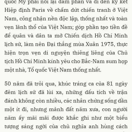
quốc Mỹ phải nối lại đàm phán và đi đến ký kết
Hiệp định Paris về chấm dứt chiến tranh ở Việt
Nam, công nhận nền độc lập, thống nhất và toàn
vẹn lãnh thổ của Việt Nam; góp phần tạo tiền đề
để quân và dân ta mở Chiến dịch Hồ Chí Minh
lịch sử, làm nên Đại thắng mùa Xuân 1975, thực
hiện trọn vẹn di nguyện thiêng liêng của Chủ
tịch Hồ Chí Minh kính yêu cho Bắc-Nam sum họp
một nhà, Tổ quốc Việt Nam thống nhất.
50 năm đã trôi qua, khúc tráng ca của 81 ngày
đêm lịch sử đã lùi xa, những dấu tích về trận
đánh không còn nhiều, các nhân chứng sống dần
một ít đi, nhưng mảnh đất năm xưa, con người
năm ấy mãi mãi được khắc ghi như một biểu
tượng sáng ngời của chủ nghĩa anh hùng cách