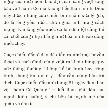
nguy của mưa bom bão đạn, sẵn sàng vượt sông
bảo vệ Thành Cổ mà không tiếc thân mình. Điều
này được những cựu chiến binh năm xưa lý giải,
đó là lòng yêu nước, chủ nghĩa anh hùng cách
mạng. Khi lòng yêu nước đã lên đến tột cùng thì
cái chết cũng nhẹ nhàng như hòa mình vào dòng
nước chảy.
Cuộc chiến đấu ở đây đã diễn ra như một huyền
thoại và cách đánh cũng vượt ra khỏi những quy
ước thông thường: không kể bộ binh hay công
binh, thông tin, quân y… đều cầm súng bắn trả
địch. Cuộc chiến đấu anh hùng 81 ngày đêm bảo
vệ Thành Cổ Quảng Trị kết thúc, ghi dấu sức
mạnh kiên cường, ý chí bền bỉ mạnh mẽ của
quân và dân ta.