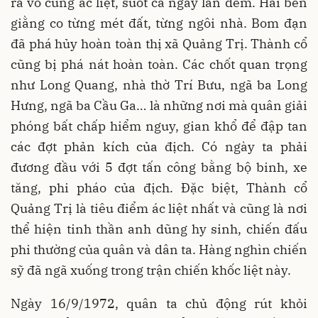
ra vô cùng ác liệt, suốt cả ngày lẫn đêm. Hai bên
giằng co từng mét đất, từng ngôi nhà. Bom đạn
đã phá hủy hoàn toàn thị xã Quảng Trị. Thành cổ
cũng bị phá nát hoàn toàn. Các chốt quan trọng
như Long Quang, nhà thờ Trí Bưu, ngã ba Long
Hưng, ngã ba Cầu Ga… là những nơi mà quân giải
phóng bất chấp hiểm nguy, gian khổ để đập tan
các đợt phản kích của địch. Có ngày ta phải
đương đầu với 5 đợt tấn công bằng bộ binh, xe
tăng, phi pháo của địch. Đặc biệt, Thành cổ
Quảng Trị là tiêu điểm ác liệt nhất và cũng là nơi
thể hiện tinh thần anh dũng hy sinh, chiến đấu
phi thường của quân và dân ta. Hàng nghìn chiến
sỹ đã ngã xuống trong trận chiến khốc liệt này.
Ngày 16/9/1972, quân ta chủ động rút khỏi