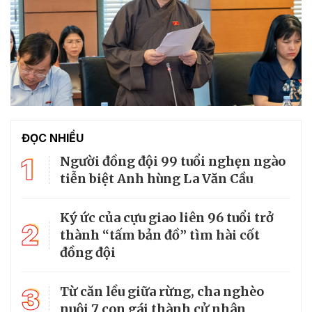
ĐỌC NHIỀU
1
Người đồng đội 99 tuổi nghẹn ngào
tiễn biệt Anh hùng La Văn Cầu
Ký ức của cựu giao liên 96 tuổi trở
2
thành “tấm bản đồ” tìm hài cốt
đồng đội
3
Từ căn lều giữa rừng, cha nghèo
nuôi 7 con gái thành cử nhân