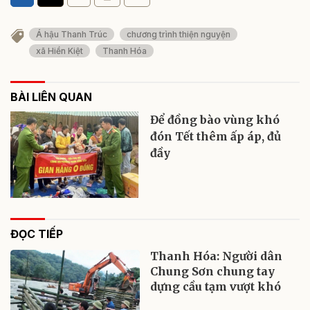
Á hậu Thanh Trúc
chương trình thiện nguyện
xã Hiền Kiệt
Thanh Hóa
BÀI LIÊN QUAN
Để đồng bào vùng khó
đón Tết thêm ấp áp, đủ
đầy
ĐỌC TIẾP
Thanh Hóa: Người dân
Chung Sơn chung tay
dựng cầu tạm vượt khó