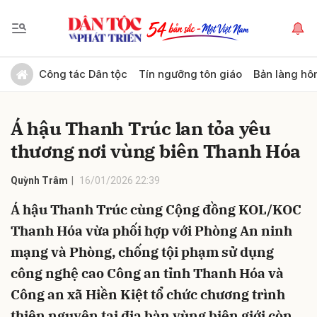
Gửi bình luận
Công tác Dân tộc
Tín ngưỡng tôn giáo
Bản làng hô
Á hậu Thanh Trúc lan tỏa yêu
thương nơi vùng biên Thanh Hóa
Quỳnh Trâm
16/01/2026 22:39
Á hậu Thanh Trúc cùng Cộng đồng KOL/KOC
Hủy
Gửi
Thanh Hóa vừa phối hợp với Phòng An ninh
mạng và Phòng, chống tội phạm sử dụng
công nghệ cao Công an tỉnh Thanh Hóa và
Công an xã Hiền Kiệt tổ chức chương trình
thiện nguyện tại địa bàn vùng biên giới còn