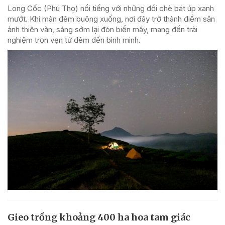
Long Cốc (Phú Thọ) nổi tiếng với những đồi chè bát úp xanh
mướt. Khi màn đêm buông xuống, nơi đây trở thành điểm săn
ảnh thiên văn, sáng sớm lại đón biển mây, mang đến trải
nghiệm trọn vẹn từ đêm đến bình minh.
Gieo trồng khoảng 400 ha hoa tam giác