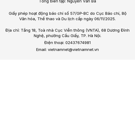
Tổng biên tập: Nguyễn Văn Bá
Giấy phép hoạt động báo chí số 57/GP-BC do Cục Báo chí, Bộ
Văn hóa, Thể thao và Du lịch cấp ngày 06/11/2025.
Địa chỉ: Tầng 18, Toà nhà Cục Viễn thông (VNTA), 68 Dương Đình
Nghệ, phường Cầu Giấy, TP. Hà Nội.
Điện thoại: 02437674981
Email: vietnamnet@vietnamnet.vn