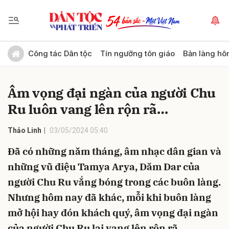
Gửi bình luận
Công tác Dân tộc
Tín ngưỡng tôn giáo
Bản làng hô
Âm vọng đại ngàn của người Chu
Ru luôn vang lên rộn rã…
Thảo Linh
03/05/2024 05:40
Đã có những năm tháng, âm nhạc dân gian và
Hủy
Gửi
những vũ điệu Tamya Arya, Dăm Dar của
người Chu Ru vắng bóng trong các buôn làng.
Nhưng hôm nay đã khác, mỗi khi buôn làng
mở hội hay đón khách quý, âm vọng đại ngàn
của người Chu Ru lại vang lên rộn rã...