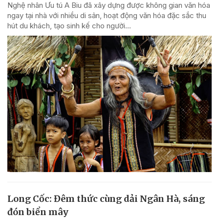
Nghệ nhân Ưu tú A Biu đã xây dựng được không gian văn hóa
ngay tại nhà với nhiều di sản, hoạt động văn hóa đặc sắc thu
hút du khách, tạo sinh kế cho người...
Long Cốc: Đêm thức cùng dải Ngân Hà, sáng
đón biển mây