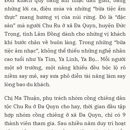
Đón khách quý bằng âm nhạc dân gian, bằng
những lời ca, điệu múa và những “bữa tiệc ẩm
thực” mang hương vị của núi rừng. Đó là “đặc
sản” mà người Chu Ru ở xã Đa Quyn, huyện Đức
Trọng, tỉnh Lâm Đồng dành cho những vị khách
khi bước chân về buôn làng. Trong những “bữa
tiệc âm nhạc”, không thể thiếu những nghệ nhân
cao tuổi như Ya Tim, Ya Linh, Ya Bọ… Mỗi người
một sở trường, một năng khiếu đều bộc lộ rõ
niềm say mê, say sưa phô diễn tài năng làm say
lòng bao du khách.
Chị Ma Thuận, phụ trách nhóm cồng chiêng dân
tộc Chu Ru ở Đa Quyn cho hay, thời gian đầu tập
hợp nhóm cồng chiêng ở xã Đa Quyn, chỉ có 9
thành viên tham gia. Sau nhiều năm duy trì hoạt