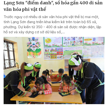
Lạng Sơn "điểm danh", số hóa gần 400 di sản
văn hóa phi vật thể
Trước nguy cơ nhiều di sản văn hóa phi vật thể bị mai một,
tỉnh Lạng Sơn đang triển khai kiểm kê trên toàn bộ 65 xã,
phường. Dự kiến từ 350 - 400 di sản sẽ được nhận diện, lập
hồ sơ và xây dựng cơ sở dữ liệu số,...