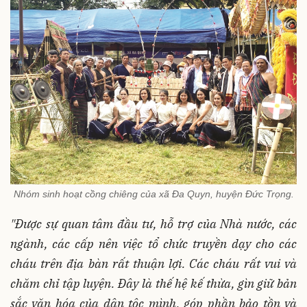
Nhóm sinh hoạt cồng chiêng của xã Đa Quyn, huyện Đức Trọng.
"Được sự quan tâm đầu tư, hỗ trợ của Nhà nước, các
ngành, các cấp nên việc tổ chức truyền dạy cho các
cháu trên địa bàn rất thuận lợi. Các cháu rất vui và
chăm chỉ tập luyện. Đây là thế hệ kế thừa, gìn giữ bản
sắc văn hóa của dân tộc mình, góp phần bảo tồn và