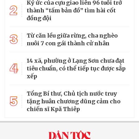
Ký ức của cựu giao liên 96 tuổi trở
2
thành “tấm bản đồ” tìm hài cốt
đồng đội
3
Từ căn lều giữa rừng, cha nghèo
nuôi 7 con gái thành cử nhân
14 xã, phường ở Lạng Sơn chưa đạt
4
tiêu chuẩn, có thể tiếp tục được sắp
xếp
Tổng Bí thư, Chủ tịch nước truy
5
tặng huân chương dũng cảm cho
chiến sĩ Kpă Thiêp