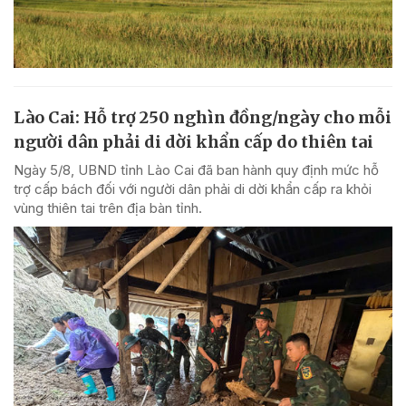
Lào Cai: Hỗ trợ 250 nghìn đồng/ngày cho mỗi
người dân phải di dời khẩn cấp do thiên tai
Ngày 5/8, UBND tỉnh Lào Cai đã ban hành quy định mức hỗ
trợ cấp bách đối với người dân phải di dời khẩn cấp ra khỏi
vùng thiên tai trên địa bàn tỉnh.