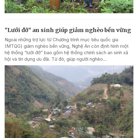
"Lưới đỡ" an sinh giúp giảm nghèo bền vững
Ngoài những trợ lực từ Chương trình mục tiêu quốc gia
(MTQG) giảm nghèo bền vững, Nghệ An còn định hình một
hệ thống “lưới đỡ” bao gồm hệ thống chính sách an sinh xã
hội và tín dụng ưu đãi. Từ đó, giúp người nghèo...