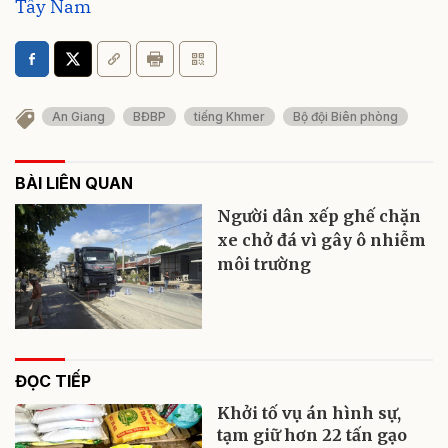
Tây Nam
An Giang
BĐBP
tiếng Khmer
Bộ đội Biên phòng
BÀI LIÊN QUAN
Người dân xếp ghế chặn
xe chở đá vì gây ô nhiễm
môi trường
ĐỌC TIẾP
Khởi tố vụ án hình sự,
tạm giữ hơn 22 tấn gạo