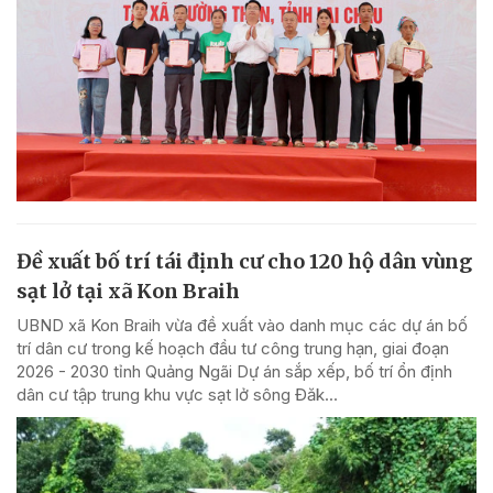
Đề xuất bố trí tái định cư cho 120 hộ dân vùng
sạt lở tại xã Kon Braih
UBND xã Kon Braih vừa đề xuất vào danh mục các dự án bố
trí dân cư trong kế hoạch đầu tư công trung hạn, giai đoạn
2026 - 2030 tỉnh Quảng Ngãi Dự án sắp xếp, bố trí ổn định
dân cư tập trung khu vực sạt lở sông Đăk...