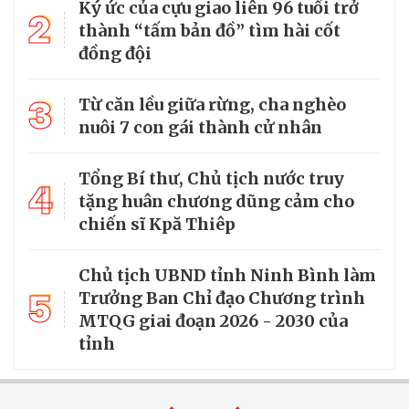
Ký ức của cựu giao liên 96 tuổi trở
2
thành “tấm bản đồ” tìm hài cốt
đồng đội
3
Từ căn lều giữa rừng, cha nghèo
nuôi 7 con gái thành cử nhân
Tổng Bí thư, Chủ tịch nước truy
4
tặng huân chương dũng cảm cho
chiến sĩ Kpă Thiêp
Chủ tịch UBND tỉnh Ninh Bình làm
5
Trưởng Ban Chỉ đạo Chương trình
MTQG giai đoạn 2026 - 2030 của
tỉnh