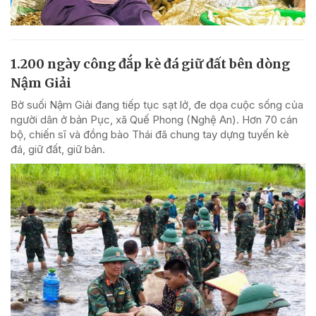
1.200 ngày công đắp kè đá giữ đất bên dòng
Nậm Giải
Bờ suối Nậm Giải đang tiếp tục sạt lở, đe dọa cuộc sống của
người dân ở bản Pục, xã Quế Phong (Nghệ An). Hơn 70 cán
bộ, chiến sĩ và đồng bào Thái đã chung tay dựng tuyến kè
đá, giữ đất, giữ bản.