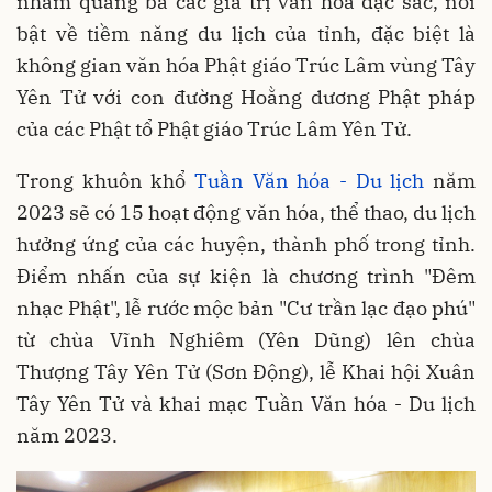
nhằm quảng bá các giá trị văn hóa đặc sắc, nổi
bật về tiềm năng du lịch của tỉnh, đặc biệt là
không gian văn hóa Phật giáo Trúc Lâm vùng Tây
Yên Tử với con đường Hoằng dương Phật pháp
của các Phật tổ Phật giáo Trúc Lâm Yên Tử.
Trong khuôn khổ
Tuần Văn hóa - Du lịch
năm
2023 sẽ có 15 hoạt động văn hóa, thể thao, du lịch
hưởng ứng của các huyện, thành phố trong tỉnh.
Điểm nhấn của sự kiện là chương trình "Đêm
nhạc Phật", lễ rước mộc bản "Cư trần lạc đạo phú"
từ chùa Vĩnh Nghiêm (Yên Dũng) lên chùa
Thượng Tây Yên Tử (Sơn Động), lễ Khai hội Xuân
Tây Yên Tử và khai mạc Tuần Văn hóa - Du lịch
năm 2023.