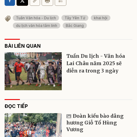
Tuần Văn hóa - Du lịch
Tây Yên Tử
khai hội
du lịch văn hóa tâm linh
Bắc Giang
BÀI LIÊN QUAN
Tuần Du lịch - Văn hóa
Lai Châu năm 2025 sẽ
diễn ra trong 3 ngày
ĐỌC TIẾP
Đoàn kiều bào dâng
hương Giỗ Tổ Hùng
Vương