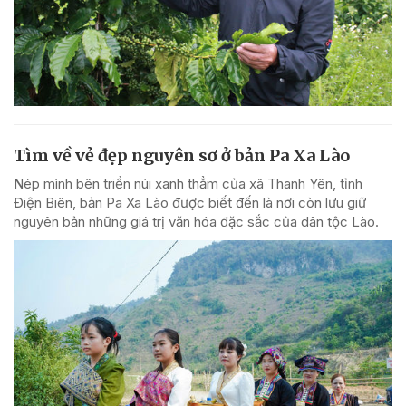
Tìm về vẻ đẹp nguyên sơ ở bản Pa Xa Lào
Nép mình bên triền núi xanh thẳm của xã Thanh Yên, tỉnh
Điện Biên, bản Pa Xa Lào được biết đến là nơi còn lưu giữ
nguyên bản những giá trị văn hóa đặc sắc của dân tộc Lào.