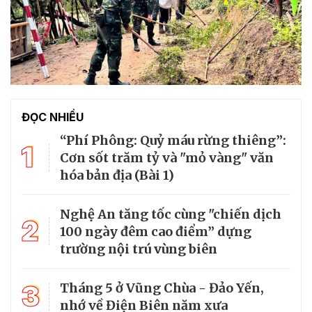
ĐỌC NHIỀU
“Phí Phông: Quỷ máu rừng thiêng”:
1
Cơn sốt trăm tỷ và "mỏ vàng" văn
hóa bản địa (Bài 1)
Nghệ An tăng tốc cùng "chiến dịch
2
100 ngày đêm cao điểm” dựng
trường nội trú vùng biên
3
Tháng 5 ở Vũng Chùa - Đảo Yến,
nhớ về Điện Biên năm xưa