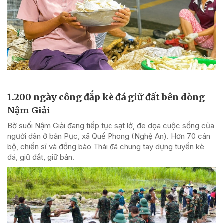
1.200 ngày công đắp kè đá giữ đất bên dòng
Nậm Giải
Bờ suối Nậm Giải đang tiếp tục sạt lở, đe dọa cuộc sống của
người dân ở bản Pục, xã Quế Phong (Nghệ An). Hơn 70 cán
bộ, chiến sĩ và đồng bào Thái đã chung tay dựng tuyến kè
đá, giữ đất, giữ bản.