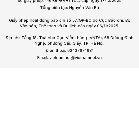
Số giấy phép: 146/GP-BVHTTDL, cấp ngày 17/10/2025
Tổng biên tập: Nguyễn Văn Bá
Giấy phép hoạt động báo chí số 57/GP-BC do Cục Báo chí, Bộ
Văn hóa, Thể thao và Du lịch cấp ngày 06/11/2025.
Địa chỉ: Tầng 18, Toà nhà Cục Viễn thông (VNTA), 68 Dương Đình
Nghệ, phường Cầu Giấy, TP. Hà Nội.
Điện thoại: 02437674981
Email: vietnamnet@vietnamnet.vn