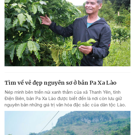
Tìm về vẻ đẹp nguyên sơ ở bản Pa Xa Lào
Nép mình bên triền núi xanh thẳm của xã Thanh Yên, tỉnh
Điện Biên, bản Pa Xa Lào được biết đến là nơi còn lưu giữ
nguyên bản những giá trị văn hóa đặc sắc của dân tộc Lào.