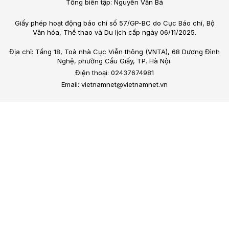
Tổng biên tập: Nguyễn Văn Bá
Giấy phép hoạt động báo chí số 57/GP-BC do Cục Báo chí, Bộ
Văn hóa, Thể thao và Du lịch cấp ngày 06/11/2025.
Địa chỉ: Tầng 18, Toà nhà Cục Viễn thông (VNTA), 68 Dương Đình
Nghệ, phường Cầu Giấy, TP. Hà Nội.
Điện thoại: 02437674981
Email: vietnamnet@vietnamnet.vn