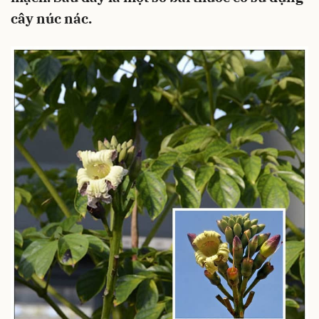
cây núc nác.