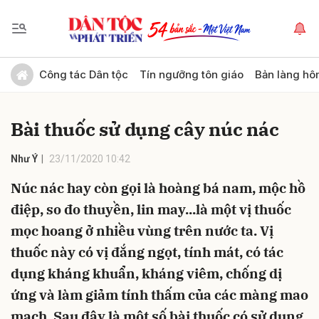
Gửi bình luận
Công tác Dân tộc
Tín ngưỡng tôn giáo
Bản làng hô
Bài thuốc sử dụng cây núc nác
Như Ý
23/11/2020 10:42
Núc nác hay còn gọi là hoàng bá nam, mộc hồ
điệp, so đo thuyền, lin may...là một vị thuốc
Hủy
Gửi
mọc hoang ở nhiều vùng trên nước ta. Vị
thuốc này có vị đắng ngọt, tính mát, có tác
dụng kháng khuẩn, kháng viêm, chống dị
ứng và làm giảm tính thấm của các màng mao
mạch. Sau đây là một số bài thuốc có sử dụng