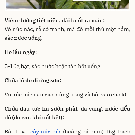
Viêm đường tiết niệu, đái buốt ra máu:
Vỏ núc nác, rễ cỏ tranh, mã đề mỗi thứ một nắm,
sắc nước uống.
Ho lâu ngày:
5-10g hạt, sắc nước hoặc tán bột uống.
Chữa l
ở do dị ứng sơn:
Vỏ núc nác nấu cao, dùng uống và bôi vào chỗ lở.
Chữa đau tức hạ sườn phải, da vàng, nước tiểu
đỏ (do can khí uất kết):
Bài 1: Vỏ
cây núc nác
(hoàng bá nam) 16g, bạch