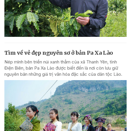
Tìm về vẻ đẹp nguyên sơ ở bản Pa Xa Lào
Nép mình bên triền núi xanh thẳm của xã Thanh Yên, tỉnh
Điện Biên, bản Pa Xa Lào được biết đến là nơi còn lưu giữ
nguyên bản những giá trị văn hóa đặc sắc của dân tộc Lào.