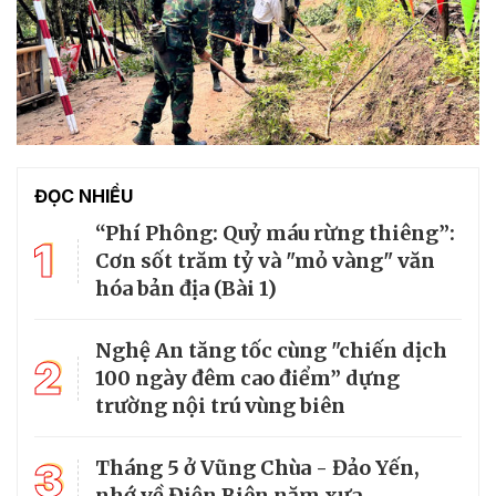
ĐỌC NHIỀU
“Phí Phông: Quỷ máu rừng thiêng”:
1
Cơn sốt trăm tỷ và "mỏ vàng" văn
hóa bản địa (Bài 1)
Nghệ An tăng tốc cùng "chiến dịch
2
100 ngày đêm cao điểm” dựng
trường nội trú vùng biên
3
Tháng 5 ở Vũng Chùa - Đảo Yến,
nhớ về Điện Biên năm xưa