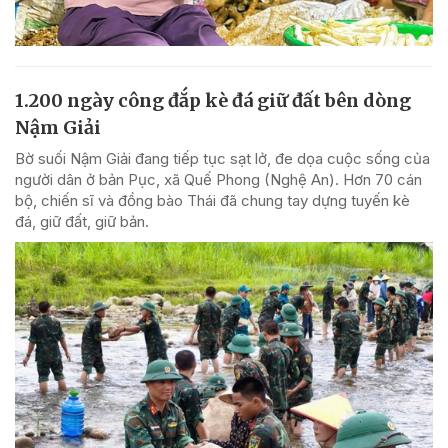
1.200 ngày công đắp kè đá giữ đất bên dòng
Nậm Giải
Bờ suối Nậm Giải đang tiếp tục sạt lở, đe dọa cuộc sống của
người dân ở bản Pục, xã Quế Phong (Nghệ An). Hơn 70 cán
bộ, chiến sĩ và đồng bào Thái đã chung tay dựng tuyến kè
đá, giữ đất, giữ bản.