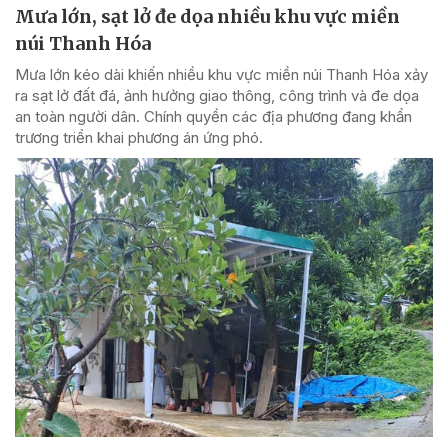
Mưa lớn, sạt lở đe dọa nhiều khu vực miền
núi Thanh Hóa
Mưa lớn kéo dài khiến nhiều khu vực miền núi Thanh Hóa xảy
ra sạt lở đất đá, ảnh hưởng giao thông, công trình và đe dọa
an toàn người dân. Chính quyền các địa phương đang khẩn
trương triển khai phương án ứng phó.