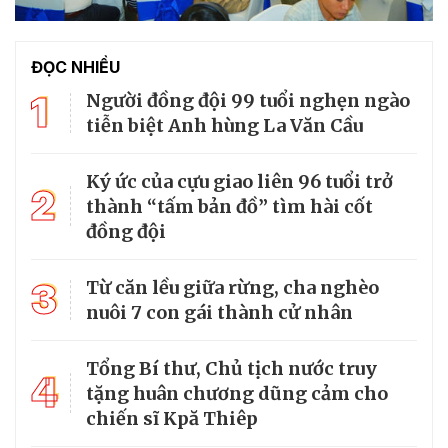
ĐỌC NHIỀU
1
Người đồng đội 99 tuổi nghẹn ngào
tiễn biệt Anh hùng La Văn Cầu
Ký ức của cựu giao liên 96 tuổi trở
2
thành “tấm bản đồ” tìm hài cốt
đồng đội
3
Từ căn lều giữa rừng, cha nghèo
nuôi 7 con gái thành cử nhân
Tổng Bí thư, Chủ tịch nước truy
4
tặng huân chương dũng cảm cho
chiến sĩ Kpă Thiêp