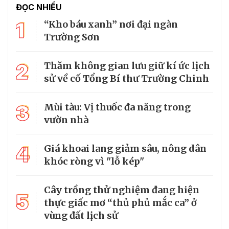
ĐỌC NHIỀU
1
“Kho báu xanh” nơi đại ngàn
Trường Sơn
2
Thăm không gian lưu giữ kí ức lịch
sử về cố Tổng Bí thư Trường Chinh
3
Mùi tàu: Vị thuốc đa năng trong
vườn nhà
4
Giá khoai lang giảm sâu, nông dân
khóc ròng vì "lỗ kép"
Cây trồng thử nghiệm đang hiện
5
thực giấc mơ “thủ phủ mắc ca” ở
vùng đất lịch sử