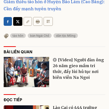
Giảm thiểu tảo hôn ở Huyện Bảo Lâm (Cao Bằng):
Cần đẩy mạnh tuyên truyền
tảo hôn
bản Ngài Chồ
dân tộc Mông
BÀI LIÊN QUAN
[Video] Người đàn ông
26 năm gieo mầm tri
thức, đẩy lùi hủ tục nơi
biên viễn Na Ngoi
ĐỌC TIẾP
Lào Cai có 444 trường