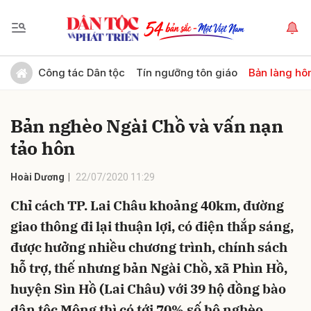
Gửi bình luận
Công tác Dân tộc
Tín ngưỡng tôn giáo
Bản làng hô
Bản nghèo Ngài Chồ và vấn nạn
tảo hôn
Hoài Dương
22/07/2020 11:29
Chỉ cách TP. Lai Châu khoảng 40km, đường
Hủy
Gửi
giao thông đi lại thuận lợi, có điện thắp sáng,
được hưởng nhiều chương trình, chính sách
hỗ trợ, thế nhưng bản Ngài Chồ, xã Phìn Hồ,
huyện Sìn Hồ (Lai Châu) với 39 hộ đồng bào
dân tộc Mông thì có tới 70% số hộ nghèo.