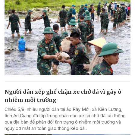
Người dân xếp ghế chặn xe chở đá vì gây ô
nhiễm môi trường
Chiều 5/8, nhiều người dân tại ấp Rẫy Mới, xã Kiên Lương,
tỉnh An Giang đã tập trung chặn các xe tải chở đá lưu thông
qua địa bàn để phản đối tình trạng ô nhiễm môi trường và
nguy cơ mất an toàn giao thông kéo dài.