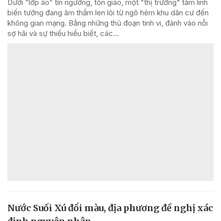
Dưới “lớp áo” tín ngưỡng, tôn giáo, một "thị trường" tâm linh
biến tướng đang âm thầm len lỏi từ ngõ hẻm khu dân cư đến
không gian mạng. Bằng những thủ đoạn tinh vi, đánh vào nỗi
sợ hãi và sự thiếu hiểu biết, các...
Nước Suối Xú đổi màu, địa phương đề nghị xác