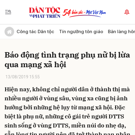
Gửi bình luận
Công tác Dân tộc
Tín ngưỡng tôn giáo
Bản làng hô
Báo động tình trạng phụ nữ bị lừa
qua mạng xã hội
13/08/2019 15:55
Hiện nay, không chỉ người dân ở thành thị mà
Hủy
Gửi
nhiều người ở vùng sâu, vùng xa cũng bị ảnh
hưởng bởi những hệ lụy từ mạng xã hội. Đặc
biệt là phụ nữ, những cô gái trẻ người DTTS
sinh sống ở vùng DTTS, miền núi do nhẹ dạ,
sẵn lòng tin người nên đã trở thành nạn nhân